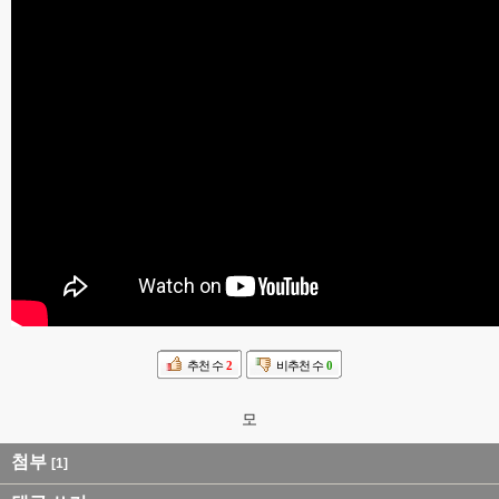
추천 수
2
비추천 수
0
모
첨부
[1]