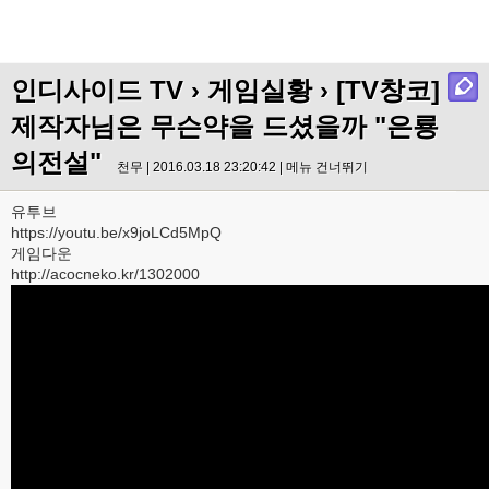
인디사이드 TV
›
게임실황
› [TV창코]
제작자님은 무슨약을 드셨을까 "은룡
의전설"
천무 | 2016.03.18 23:20:42 |
메뉴 건너뛰기
유투브
https://youtu.be/x9joLCd5MpQ
게임다운
http://acocneko.kr/1302000