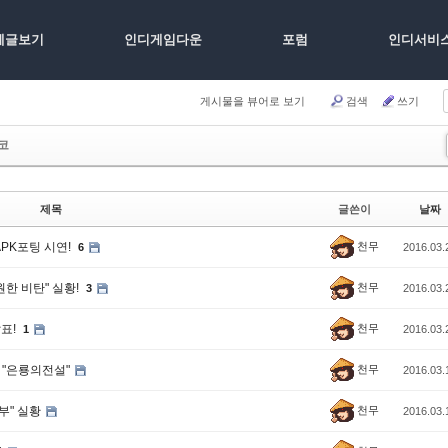
체글보기
인디게임다운
포럼
인디서비
게시물을 뷰어로 보기
검색
쓰기
코
제목
글쓴이
날짜
천무
 APK포팅 시연!
6
2016.03.
천무
원한 비탄" 실황!
3
2016.03.
천무
발표!
1
2016.03.
천무
 "은룡의전설"
2016.03.
천무
부" 실황
2016.03.