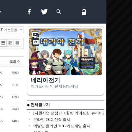
스
T
기본글꼴
List
Zine
Gallery
조회 수
27
3559
27
1911
23
1290
18
2040
15
1406