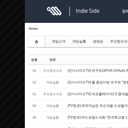
Sketchbook5, 스케치북5
Sketchbook5, 스케치북5
전
Home
게임소개
게임실황
생방송
주간창도네
Sketchbook5, 스케치북5
Sketchbook5, 스케치북5
번호
분류
[인디사이드TV] 쯔꾸르(XP,VX,VXAce)
53
주간창도네코
[인디사이드TV] 풀 음성더빙 쯔꾸르 "영
52
게임실황
[인디사이드TV] 네코플레이어2.0 중대
51
주간창도네코
[TV창코] 제작자님은 무슨약을 드셨을까
50
게임실황
[TV창코] 하드보일드극화 "전국학교짱 1
49
게임실황