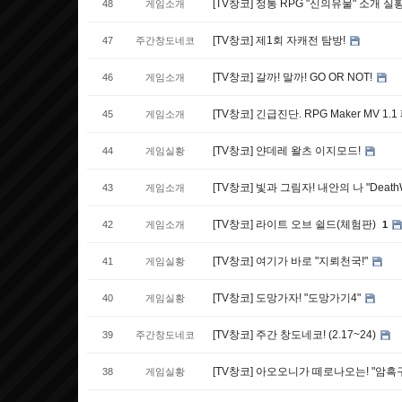
[TV창코] 정통 RPG "신의유물" 소개 실
48
게임소개
[TV창코] 제1회 자캐전 탐방!
47
주간창도네코
[TV창코] 갈까! 말까! GO OR NOT!
46
게임소개
[TV창코] 긴급진단. RPG Maker MV 1.1
45
게임소개
[TV창코] 얀데레 왈츠 이지모드!
44
게임실황
[TV창코] 빛과 그림자! 내안의 나 "Death
43
게임소개
[TV창코] 라이트 오브 쉴드(체험판)
42
게임소개
1
[TV창코] 여기가 바로 "지뢰천국!"
41
게임실황
[TV창코] 도망가자! "도망가기4"
40
게임실황
[TV창코] 주간 창도네코! (2.17~24)
39
주간창도네코
[TV창코] 아오오니가 떼로나오는! "암흑
38
게임실황