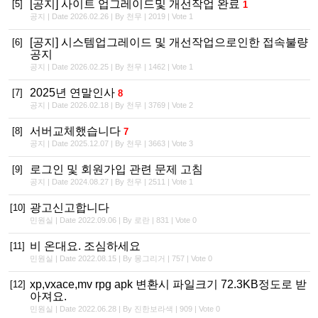
[공지] 사이트 업그레이드및 개선작업 완료
[5]
1
공지 | Date 2026.02.26 | By 천무 | 2019 | Vote 1
[공지] 시스템업그레이드 및 개선작업으로인한 접속불량
[6]
공지
공지 | Date 2026.02.25 | By 천무 | 1462 | Vote 1
2025년 연말인사
[7]
8
공지 | Date 2026.02.18 | By 천무 | 3769 | Vote 2
서버교체했습니다
[8]
7
공지 | Date 2025.12.07 | By 천무 | 3663 | Vote 3
로그인 및 회원가입 관련 문제 고침
[9]
공지 | Date 2024.08.27 | By 천무 | 2511 | Vote 1
광고신고합니다
[10]
민원실 | Date 2022.09.06 | By 로란 | 831 | Vote 0
비 온대요. 조심하세요
[11]
민원실 | Date 2022.08.15 | By 몽그리거 | 757 | Vote 0
xp,vxace,mv rpg apk 변환시 파일크기 72.3KB정도로 받
[12]
아져요.
민원실 | Date 2022.06.28 | By 진한보라색 | 909 | Vote 0