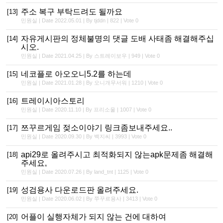
주소 복구 부탁드려도 될까요
[13]
민원실 | Date 2022.05.01 | By tjddn | 822 | Vote 0
자유게시판의 정체불명의 댓글 도배 사태좀 해결해주십
[14]
시오.
민원실 | Date 2021.04.25 | By 스트레이보우 | 949 | Vote 0
네코플로 아오오니5.2를 하는데
[15]
민원실 | Date 2021.01.28 | By 오니개무서워 | 1210 | Vote 0
트레이시아스토리
[16]
민원실 | Date 2020.11.10 | By 프리소울 | 1007 | Vote 0
쯔꾸르게임 젖소이야기 링크좀보내주세요..
[17]
민원실 | Date 2020.09.30 | By 백지씨 | 3993 | Vote 0
api29로 올려주시고 최적화되지 않는apk문제좀 해결해
[18]
주세요,
민원실 | Date 2020.07.26 | By land_tnt | 1125 | Vote 0
성검용사 다운로드판 올려주세요.
[19]
민원실 | Date 2020.06.02 | By 쭈꾸르용사 | 3413 | Vote 0
어플이 실행자체가 되지 않는 건에 대하여
[20]