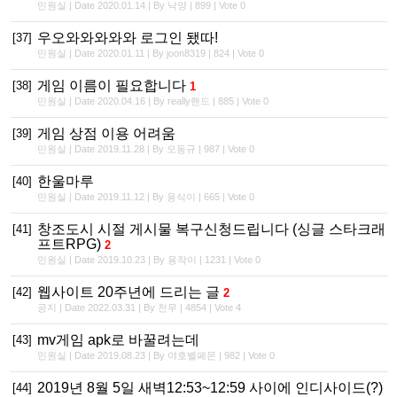
민원실 | Date 2020.01.14 | By 낙양 | 899 | Vote 0
우오와와와와와 로그인 됐따!
[37]
민원실 | Date 2020.01.11 | By joon8319 | 824 | Vote 0
게임 이름이 필요합니다
[38]
1
민원실 | Date 2020.04.16 | By really핸드 | 885 | Vote 0
게임 상점 이용 어려움
[39]
민원실 | Date 2019.11.28 | By 오동규 | 987 | Vote 0
한울마루
[40]
민원실 | Date 2019.11.12 | By 용식이 | 665 | Vote 0
창조도시 시절 게시물 복구신청드립니다 (싱글 스타크래
[41]
프트RPG)
2
민원실 | Date 2019.10.23 | By 용작이 | 1231 | Vote 0
웹사이트 20주년에 드리는 글
[42]
2
공지 | Date 2022.03.31 | By 천무 | 4854 | Vote 4
mv게임 apk로 바꿀려는데
[43]
민원실 | Date 2019.08.23 | By 야호벨페몬 | 982 | Vote 0
2019년 8월 5일 새벽12:53~12:59 사이에 인디사이드(?)
[44]