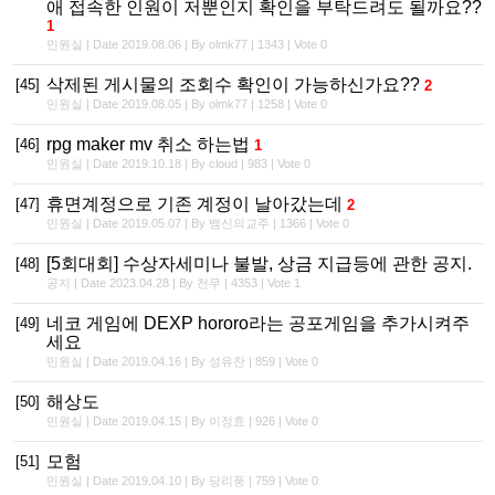
애 접속한 인원이 저뿐인지 확인을 부탁드려도 될까요??
1
민원실 | Date 2019.08.06 | By olmk77 | 1343 | Vote 0
삭제된 게시물의 조회수 확인이 가능하신가요??
[45]
2
민원실 | Date 2019.08.05 | By olmk77 | 1258 | Vote 0
rpg maker mv 취소 하는법
[46]
1
민원실 | Date 2019.10.18 | By cloud | 983 | Vote 0
휴면계정으로 기존 계정이 날아갔는데
[47]
2
민원실 | Date 2019.05.07 | By 뱀신의교주 | 1366 | Vote 0
[5회대회] 수상자세미나 불발, 상금 지급등에 관한 공지.
[48]
공지 | Date 2023.04.28 | By 천무 | 4353 | Vote 1
네코 게임에 DEXP hororo라는 공포게임을 추가시켜주
[49]
세요
민원실 | Date 2019.04.16 | By 성유찬 | 859 | Vote 0
해상도
[50]
민원실 | Date 2019.04.15 | By 이정효 | 926 | Vote 0
모험
[51]
민원실 | Date 2019.04.10 | By 당리풍 | 759 | Vote 0