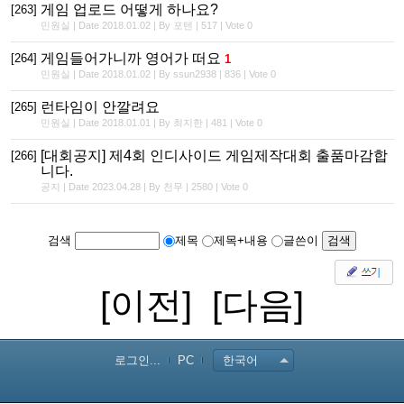
게임 업로드 어떻게 하나요?
[263]
민원실 | Date 2018.01.02 | By 포텐 | 517 | Vote 0
게임들어가니까 영어가 떠요
[264]
1
민원실 | Date 2018.01.02 | By ssun2938 | 836 | Vote 0
런타임이 안깔려요
[265]
민원실 | Date 2018.01.01 | By 최지한 | 481 | Vote 0
[대회공지] 제4회 인디사이드 게임제작대회 출품마감합
[266]
니다.
공지 | Date 2023.04.28 | By 천무 | 2580 | Vote 0
검색
제목
제목+내용
글쓴이
[이전]
[다음]
로그인...
PC
한국어