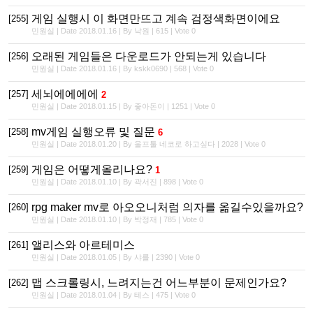
게임 실행시 이 화면만뜨고 계속 검정색화면이에요
[255]
민원실 | Date 2018.01.16 | By 낙원 | 615 | Vote 0
오래된 게임들은 다운로드가 안되는게 있습니다
[256]
민원실 | Date 2018.01.16 | By kskk0690 | 568 | Vote 0
세뇌에에에에
[257]
2
민원실 | Date 2018.01.15 | By 좋아돈이 | 1251 | Vote 0
mv게임 실행오류 및 질문
[258]
6
민원실 | Date 2018.01.20 | By 울프툴 네코로 하고싶다 | 2028 | Vote 0
게임은 어떻게올리나요?
[259]
1
민원실 | Date 2018.01.10 | By 곽서진 | 898 | Vote 0
rpg maker mv로 아오오니처럼 의자를 옮길수있을까요?
[260]
민원실 | Date 2018.01.10 | By 박정재 | 785 | Vote 0
앨리스와 아르테미스
[261]
민원실 | Date 2018.01.05 | By 샤를 | 2390 | Vote 0
맵 스크롤링시, 느려지는건 어느부분이 문제인가요?
[262]
민원실 | Date 2018.01.04 | By 테스 | 475 | Vote 0