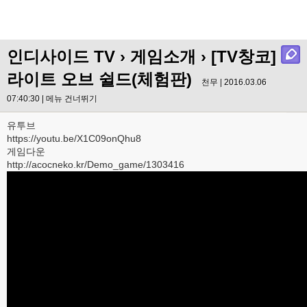
인디사이드 TV
›
게임소개
› [TV창코]
라이트 오브 쉴드(체험판)
천무 | 2016.03.06
07:40:30 |
메뉴 건너뛰기
유투브
https://youtu.be/X1C09onQhu8
게임다운
http://acocneko.kr/Demo_game/1303416