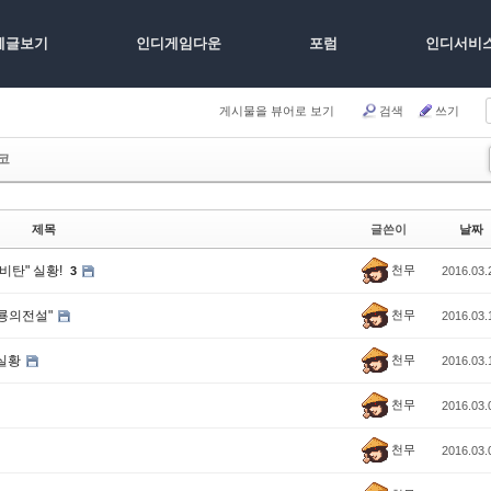
체글보기
인디게임다운
포럼
인디서비
게시물을 뷰어로 보기
검색
쓰기
코
제목
글쓴이
날짜
천무
비탄" 실황!
3
2016.03.
천무
은룡의전설"
2016.03.
천무
 실황
2016.03.
천무
2016.03.
천무
2016.03.