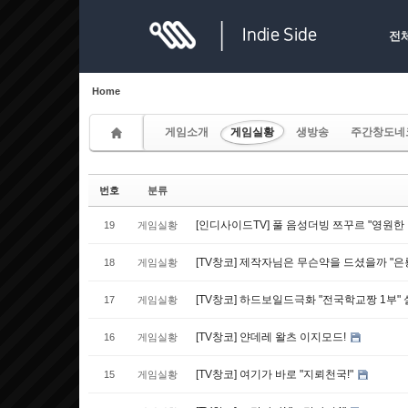
Sketchbook5, 스케치북5
Sketchbook5, 스케치북5
전
Home
게임소개
게임실황
생방송
주간창도네
Sketchbook5, 스케치북5
Sketchbook5, 스케치북5
번호
분류
[인디사이드TV] 풀 음성더빙 쯔꾸르 "영원한 
19
게임실황
[TV창코] 제작자님은 무슨약을 드셨을까 "
18
게임실황
[TV창코] 하드보일드극화 "전국학교짱 1부"
17
게임실황
[TV창코] 얀데레 왈츠 이지모드!
16
게임실황
[TV창코] 여기가 바로 "지뢰천국!"
15
게임실황