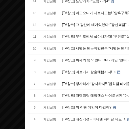
[TV창코] 도망가자! "도망가기4"
14
게임실황
[TV창코] 아오오니가 떼로나오는! "암흑구체
13
게임실황
[TV창코] 그 광산에 네가있었다! "광산괴담"
12
게임실황
[TV창코] 무인도에서 살아나가자! "무인도"
11
게임실황
[TV창코] 세뱃돈 받는비법전수 "세뱃돈 받기!
10
게임실황
[TV창코] 화제의 명작 인디 RPG 게임 "언더테일(
9
게임실황
[TV창코] 미로에서 탈출해봅시다!
8
게임실황
1
[TV창코] 장사하자! 장사하자!! "잡화점 타이
7
게임실황
[TV창코] 저택괴담 매직댄스 난이도버전 "아..
6
게임실황
[TV창코] 뭐 이딴 게임이 다있어?
5
게임실황
[TV창코] 대전액션 - 미니맨 파이날 데모
4
게임실황
1