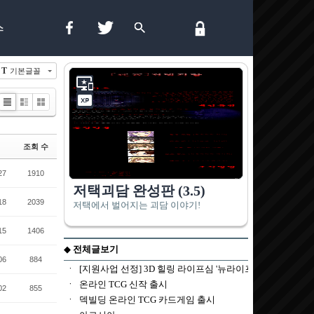
스
T
기본글꼴
List
Zine
Gallery
조회 수
27
1910
18
2039
15
1406
06
884
02
855