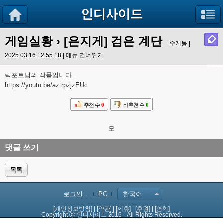
인디사이드
게임실황
› [은지게] 검은 계단
수게동 |
2025.03.16 12:55:18 |
메뉴 건너뛰기
릭포트님의 작품입니다.
https://youtu.be/aztrpzjzEUc
추천 수
0
비추천 수
0
모
댓글 쓰기
목록
로그인...
PC
한국어
[개인정보방침]
|
[약관]
|
[제휴]
|
[후원]
|
[연혁]
Copyright ⓒ 인디사이드 2016 - All Rights Reserved.