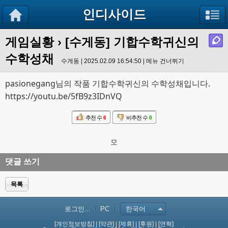
인디사이드
게임실황
› [수게동] 기합수학귀신의
수학성채
수게동 | 2025.02.09 16:54:50 |
메뉴 건너뛰기
pasionegang님의 작품 기합수학귀신의 수학성채입니다.
https://youtu.be/5fB9z3IDnVQ
추천 수
0
비추천 수
0
모
댓글 쓰기
목록
로그인...
PC
한국어
[개인정보방침]
|
[약관]
|
[제휴]
|
[후원]
|
[연혁]