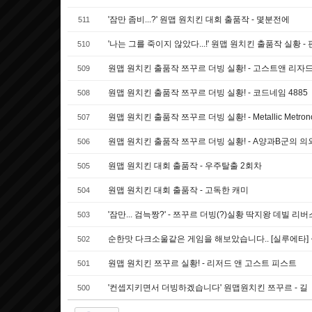
'잠만 좀비...?' 원맵 원치킨 대회 출품작 - 몇분전에
511
'나는 그를 죽이지 않았다...!' 원맵 원치킨 출품작 실황 -
510
원맵 원치킨 출품작 쯔꾸르 더빙 실황! - 고스트앤 리
509
원맵 원치킨 출품작 쯔꾸르 더빙 실황! - 코드네임 4885
508
원맵 원치킨 출품작 쯔꾸르 더빙 실황! - Metallic Metron
507
원맵 원치킨 출품작 쯔꾸르 더빙 실황! - A양과B군의 
506
원맵 원치킨 대회 출품작 - 우주탈출 2회차
505
원맵 원치킨 대회 출품작 - 고독한 캐미
504
'잠만... 검늑짱?' - 쯔꾸르 더빙(?)실황 딱지왕 데빌 리버
503
순한맛 다크소울같은 게임을 해보았습니다.. [실루에타]
502
원맵 원치킨 쯔꾸르 실황! - 리저드 앤 고스트 피스트
501
'컨셉지키면서 더빙하겠습니다' 원맵원치킨 쯔꾸르 - 길
500