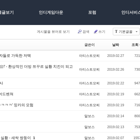
체글보기
인디게임다운
포럼
인디서비
T
게시물을 뷰어로 보기
검색
쓰기
기본글꼴
글쓴이
날짜
조회 
살인자들로 가득한 저택
아티스트모찌
2019.02.27
721
네요!' - 환상적인 더빙 쯔꾸르 실황 치킨이 되고
아티스트모찌
2019.02.26
730
용사
아티스트모찌
2019.02.22
947
켓어드벤쳐
아티스트모찌
2019.02.19
662
ㅋㅋㅋ' 낑카의 모험
아티스트모찌
2019.02.19
716
말보스
2019.02.14
800
말보스
2019.02.13
753
 실황 - 새싹 쌍둥이
1
말보스
2019.02.07
155