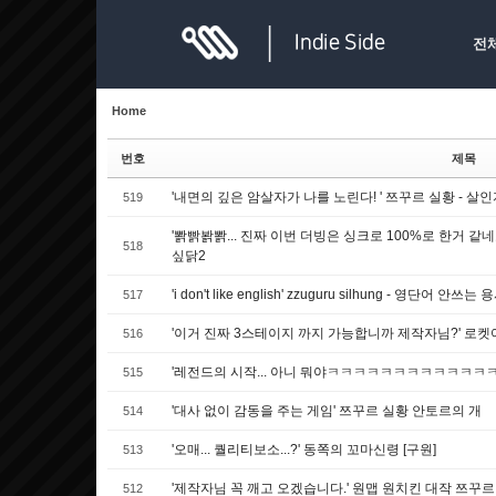
Sketchbook5, 스케치북5
Sketchbook5, 스케치북5
전
Home
번호
제목
'내면의 깊은 암살자가 나를 노린다! ' 쯔꾸르 실황 - 
519
Sketchbook5, 스케치북5
Sketchbook5, 스케치북5
'뽥빩봙뽥... 진짜 이번 더빙은 싱크로 100%로 한거 같
518
싶닭2
'i don't like english' zzuguru silhung - 영단어 안쓰는 
517
'이거 진짜 3스테이지 까지 가능합니까 제작자님?' 로
516
'레전드의 시작... 아니 뭐야ㅋㅋㅋㅋㅋㅋㅋㅋㅋㅋㅋㅋㅋ
515
'대사 없이 감동을 주는 게임' 쯔꾸르 실황 안토르의 개
514
'오매... 퀄리티보소...?' 동쪽의 꼬마신령 [구원]
513
'제작자님 꼭 깨고 오겠습니다.' 원맵 원치킨 대작 쯔꾸르
512