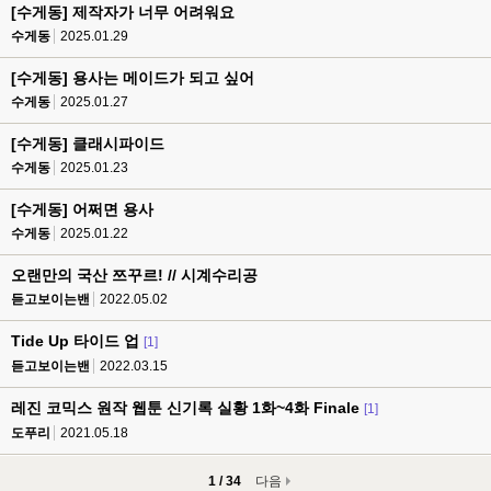
[수게동] 제작자가 너무 어려워요
수게동
2025.01.29
[수게동] 용사는 메이드가 되고 싶어
수게동
2025.01.27
[수게동] 클래시파이드
수게동
2025.01.23
[수게동] 어쩌면 용사
수게동
2025.01.22
오랜만의 국산 쯔꾸르! // 시계수리공
듣고보이는밴
2022.05.02
Tide Up 타이드 업
[1]
듣고보이는밴
2022.03.15
레진 코믹스 원작 웹툰 신기록 실황 1화~4화 Finale
[1]
도푸리
2021.05.18
1 / 34
다음