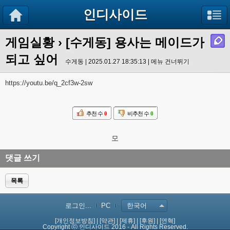
인디사이드
게임실황
› [수게동] 용사는 메이드가
되고 싶어
수게동 | 2025.01.27 18:35:13 |
메뉴 건너뛰기
https://youtu.be/q_2cf3w-2sw
추천 수
0
비추천 수
0
모
댓글 쓰기
목록
로그인...
PC
한국어
[개인정보방침]
|
[약관]
|
[제휴]
|
[후원]
|
[연혁]
Copyright ⓒ 인디사이드 2016 - All Rights Reserved.