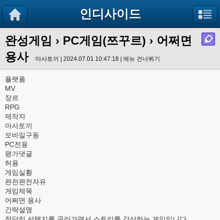
인디사이드
완성게임
›
PC게임(쯔꾸르)
› 어쩌면
용사
마사토끼 | 2024.07.01 10:47:18 |
메뉴 건너뛰기
플랫폼
MV
장르
RPG
제작자
마사토끼
모바일구동
PC전용
평가댓글
허용
게임실황
완전완전자유
게임제목
어쩌면 용사
간략설명
적당히 선택지를 골라가면서 스토리를 감상하는 게임입니다