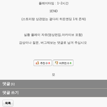
플레이타임 : 1~2시간
1END
(스토리랑 상관없는 곁다리 히든엔딩 1개 존재)
실황 플레이 자유(영상편집,아카이브 포함)
감상이나 질문, 버그제보는 댓글로 남겨 주십시오
추천 수
0
비추천 수
0
모
댓글
[1]
댓글 쓰기
목록