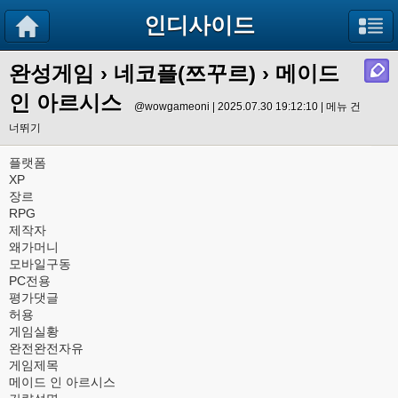
인디사이드
완성게임
›
네코플(쯔꾸르)
› 메이드
인 아르시스
@wowgameoni | 2025.07.30 19:12:10 |
메뉴 건
너뛰기
플랫폼
XP
장르
RPG
제작자
왜가머니
모바일구동
PC전용
평가댓글
허용
게임실황
완전완전자유
게임제목
메이드 인 아르시스