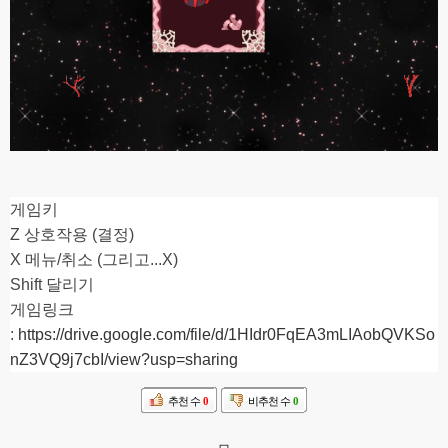
게임키
Z 상호작용 (결정)
X 메뉴/취소 (그리고...X)
Shift 달리기
게임링크
:
https://drive.google.com/file/d/1HIdr0FqEA3mLIAobQVKSo
nZ3VQ9j7cbI/view?usp=sharing
추천 수
0
비추천 수
0