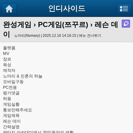
인디사이드
완성게임
›
PC게임(쯔꾸르)
› 레슨 데
이
노마리(Nomary) | 2025.12.16 14:16:15 |
메뉴 건너뛰기
플랫폼
MV
장르
육성
제작자
노마리 & 진혼의 하늘
모바일구동
PC전용
평가댓글
허용
게임실황
통보만해주세요
게임제목
레슨 데이
간략설명
판타지 아카데미에서 30일동안의 생활