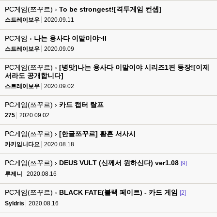
PC게임(쯔꾸르) ›
To be strongest![격투게임 컨셉]
스트레이보우
2020.09.11
PC게임 ›
나는 용사다 이말이야~II
스트레이보우
2020.09.09
PC게임(쯔꾸르) ›
[병맛]나는 용사다 이말이야 시리즈1편 등장![이제
서라도 공개합니다]
스트레이보우
2020.09.02
PC게임(쯔꾸르) ›
카드 캡터 랄프
275
2020.09.02
PC게임(쯔꾸르) ›
[한글쯔꾸르] 황혼 서사시
카키입니다요
2020.08.18
PC게임(쯔꾸르) ›
DEUS VULT (신께서 원하신다) ver1.08
[9]
루제니
2020.08.16
PC게임(쯔꾸르) ›
BLACK FATE(블랙 페이트) - 카드 게임
[2]
Syldris
2020.08.16