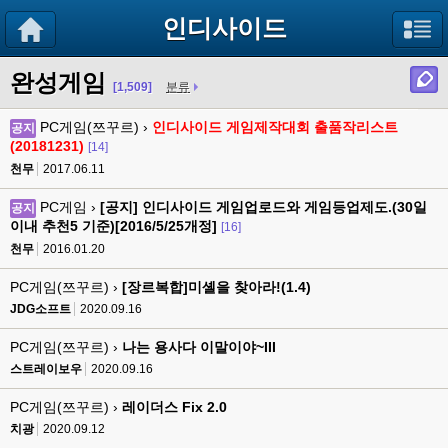
인디사이드
완성게임
[1,509]
분류
PC게임(쯔꾸르) ›
인디사이드 게임제작대회 출품작리스트
공지
(20181231)
[14]
천무
2017.06.11
PC게임 ›
[공지] 인디사이드 게임업로드와 게임등업제도.(30일
공지
이내 추천5 기준)[2016/5/25개정]
[16]
천무
2016.01.20
PC게임(쯔꾸르) ›
[장르복합]미셸을 찾아라!(1.4)
JDG소프트
2020.09.16
PC게임(쯔꾸르) ›
나는 용사다 이말이야~III
스트레이보우
2020.09.16
PC게임(쯔꾸르) ›
레이더스 Fix 2.0
치광
2020.09.12