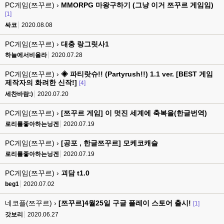
PC게임(쯔꾸르) ›
MMORPG 마왕구하기 (그냥 이거 쯔꾸르 게임임)
[1]
싸코
2020.08.08
PC게임(쯔꾸르) ›
대충 랑그릿사1
하늘에서비올라
2020.07.28
PC게임(쯔꾸르) ›
◈ 파티랏슈!! (Partyrush!!) 1.1 ver. [BEST 게임
제작자의 화려한 신작!]
[4]
세찬바람:)
2020.07.20
PC게임(쯔꾸르) ›
[쯔꾸르 게임] 이 멋진 세계에 축복을(한글번역)
로리를좋아하는닝겐
2020.07.19
PC게임(쯔꾸르) ›
[공포 , 한글쯔꾸르] 모케코캐슬
로리를좋아하는닝겐
2020.07.19
PC게임(쯔꾸르) ›
괴담 t1.0
beg1
2020.07.02
네코플(쯔꾸르) ›
[쯔꾸르]4월25일 구글 플레이 스토어 출시!
[1]
갓보리
2020.06.27