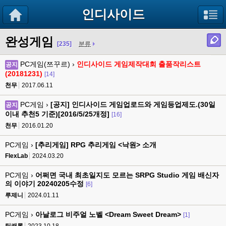
인디사이드
완성게임
[235]
분류
PC게임(쯔꾸르) ›
인디사이드 게임제작대회 출품작리스트
공지
(20181231)
[14]
천무
2017.06.11
PC게임 ›
[공지] 인디사이드 게임업로드와 게임등업제도.(30일
공지
이내 추천5 기준)[2016/5/25개정]
[16]
천무
2016.01.20
PC게임 ›
[추리게임] RPG 추리게임 <낙원> 소개
FlexLab
2024.03.20
PC게임 ›
어쩌면 국내 최초일지도 모르는 SRPG Studio 게임 배신자
의 이야기 20240205수정
[6]
루제니
2024.01.11
PC게임 ›
아날로그 비주얼 노벨 <Dream Sweet Dream>
[1]