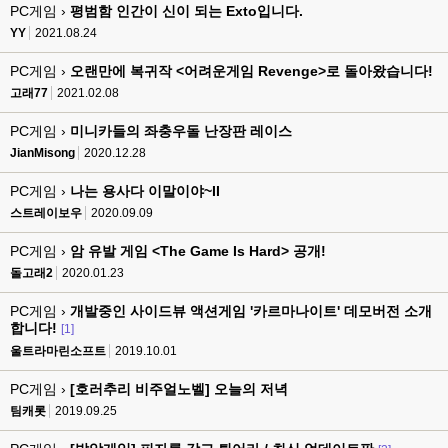
PC게임 ›
평범함 인간이 신이 되는 Exto입니다.
YY
2021.08.24
PC게임 ›
오랜만에 복귀작 <어려운게임 Revenge>로 돌아왔습니다!
고래77
2021.02.08
PC게임 ›
미니카들의 좌충우돌 난장판 레이스
JianMisong
2020.12.28
PC게임 ›
나는 용사다 이말이야~II
스트레이보우
2020.09.09
PC게임 ›
암 유발 게임 <The Game Is Hard> 공개!
돌고래2
2020.01.23
PC게임 ›
개발중인 사이드뷰 액션게임 '카르마나이트' 데모버전 소개
합니다!
[1]
울트라마린소프트
2019.10.01
PC게임 ›
[호러추리 비주얼노벨] 오늘의 저녁
팀캐롯
2019.09.25