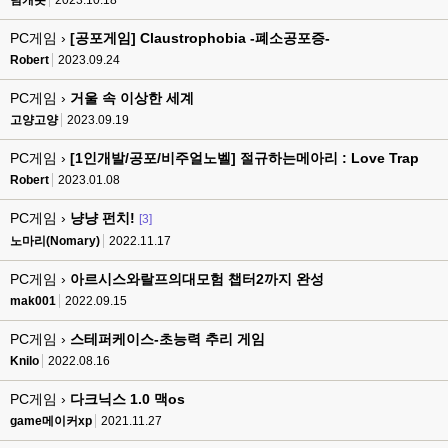
팀캐롯
2023.10.18
PC게임 ›
[공포게임] Claustrophobia -폐소공포증-
Robert
2023.09.24
PC게임 ›
거울 속 이상한 세계
고양고양
2023.09.19
PC게임 ›
[1인개발/공포/비주얼노벨] 절규하는메아리 : Love Trap
Robert
2023.01.08
PC게임 ›
냥냥 펀치!
[3]
노마리(Nomary)
2022.11.17
PC게임 ›
아르시스와랄프의대모험 챕터2까지 완성
mak001
2022.09.15
PC게임 ›
스테퍼케이스-초능력 추리 게임
Knilo
2022.08.16
PC게임 ›
다크닉스 1.0 맥os
game메이커xp
2021.11.27