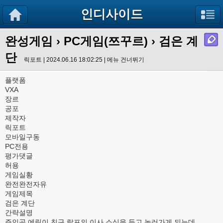
인디사이드
완성게임
›
PC게임(쯔꾸르)
› 검은 계
단
릭포트 | 2024.06.16 18:02:25 |
메뉴 건너뛰기
플랫폼
VXA
장르
공포
제작자
릭포트
모바일구동
PC전용
평가댓글
허용
게임실황
완전완전자유
게임제목
검은 계단
간략설명
주인공 에릭이 친구 랄프의 이사 소식을 듣고 놀러가게 되는데..