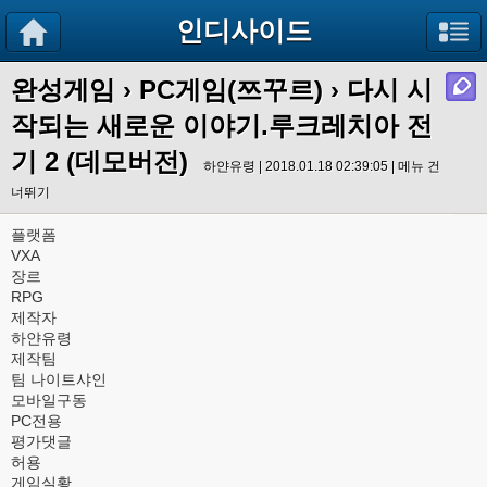
인디사이드
완성게임
›
PC게임(쯔꾸르)
› 다시 시
작되는 새로운 이야기.루크레치아 전
기 2 (데모버전)
하얀유령 | 2018.01.18 02:39:05 |
메뉴 건
너뛰기
플랫폼
VXA
장르
RPG
제작자
하얀유령
제작팀
팀 나이트샤인
모바일구동
PC전용
평가댓글
허용
게임실황