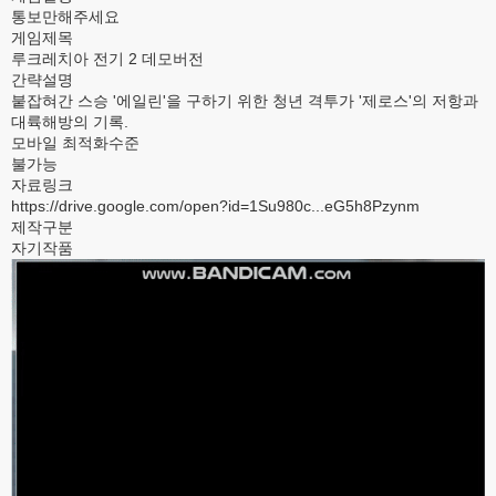
통보만해주세요
게임제목
루크레치아 전기 2 데모버전
간략설명
붙잡혀간 스승 '에일린'을 구하기 위한 청년 격투가 '제로스'의 저항과
대륙해방의 기록.
모바일 최적화수준
불가능
자료링크
https://drive.google.com/open?id=1Su980c...eG5h8Pzynm
제작구분
자기작품