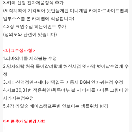
3.카페 신형 전자제품장식 추가
(제작계획이 기각되어 못만들게된 미니게임 카페아르바이트맵의
일부소스를 본 카페맵에 적용합니다)
4.3장 크윈주점 히든이벤트 추가
(정의도와 관련이 있습니다)
<버그수정사항>
1.리바의너클 제작불능 수정
2.망자의탑 처음 들어갈려할때 해진시점 뎃사막 벗어날수없게 수
정
3.제타산맥정면→제타산맥입구 이동시 BGM 안바뀌는점 수정
4.서브30,31번 적용확인/획득여부 볼 시 타이틀아이콘 그림이 안
사라지는점수정
5.4장 라일숲 베이스캠프주변 안보이는 샘플위치 변경
아이콘 추가 및 변경 사항
ㅣ