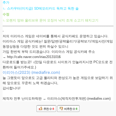
추가
ㄴ 스카우터(미지급) SD메모리카드 독하고 독한 술
수정
ㄴ오렌지 양파 올리브유 문어 오징어 낙지 조개 소고기 돼지고기
-----------------------------------------------------------------------------------------------------------
-
저의 이리아스 게임은 네이버를 통해서 공식카페도 운영하고 있습니다.
이리아스 게임 공식카페는! 질문/답변/공략올리기/공략보기/게임사진/게임
동영상등등 다양한 것도 편히 하실수 있으니
가입 한번씩 부탁 드리겠습니다. 이리아스 게임 공식카페 주소
→
http://cafe.naver.com/irias2013101
6
다운로드를 받는곳! ↓(만일 다운로드 사이트가 안눌러지시면 PC모드로 전
환하여 들어가주세요.)
이리아스(2023) (mediafire.com)
늘 그랬듯이 앞으로도 고급 퀄리티와 완성도가 높은 게임으로 보답하기 위
해 앞으로도 꾸준히 노력 하겠습니다,
감사합니다!
제작자 전투 난이도하락판 →
이리아스(제작자전투개편) (mediafire.com)
추천 수
0
비추천 수
0