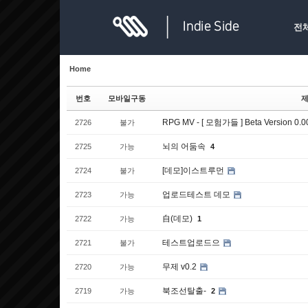
Sketchbook5, 스케치북5
Sketchbook5, 스케치북5
전
Home
번호
모바일구동
RPG MV - [ 모험가들 ] Beta Version 0.
2726
불가
Sketchbook5, 스케치북5
Sketchbook5, 스케치북5
뇌의 어둠속
2725
가능
4
[데모]이스트루먼
2724
불가
업로드테스트 데모
2723
가능
自(데모)
2722
가능
1
테스트업로드으
2721
불가
무제 v0.2
2720
가능
북조선탈출-
2719
가능
2