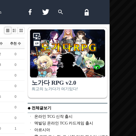
스
List
Zine
Gallery
수
추천 수
2
0
8
0
0
0
5
0
0
0
0
1