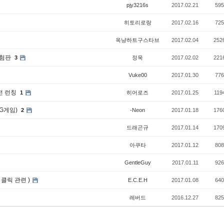
pjy3216s
2017.02.21
595
히토리로랑
2017.02.16
725
옥냥하트구스타브
2017.02.04
252
체험판
3
정욱
2017.02.02
221
Vuke00
2017.01.30
776
전 런칭
1
히어로즈
2017.01.25
119
RPG게임)
2
-Neon
2017.01.18
176
드래곤규
2017.01.14
170
아쿠타
2017.01.12
808
GentleGuy
2017.01.11
926
클릭 관련 )
E.C.E.H
2017.01.08
640
레버드
2016.12.27
825