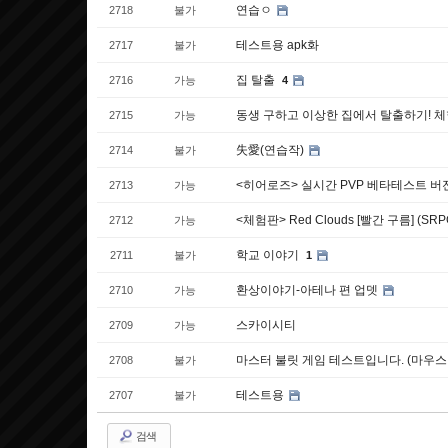
연습ㅇ
2718
불가
테스트용 apk화
2717
불가
집 탈출
2716
가능
4
동생 구하고 이상한 집에서 탈출하기! 
2715
가능
失愛(연습작)
2714
불가
<히어로즈> 실시간 PVP 베타테스트 버
2713
가능
<체험판> Red Clouds [빨간 구름] (S
2712
가능
학교 이야기
2711
불가
1
환상이야기-아테나 편 업뎃
2710
가능
스카이시티
2709
가능
마스터 불릿 게임 테스트입니다. (마우스 
2708
불가
테스트용
2707
불가
검색