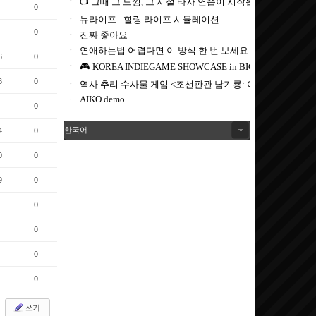
0
0
6
0
6
0
0
한국어
4
0
0
0
9
0
0
0
0
0
쓰기