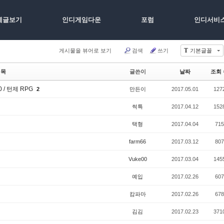
체글보기
인디게임다운
포럼
인디서비
T
게시물을 뷰어로 보기
검색
쓰기
기본글꼴
제목
글쓴이
날짜
조회 
00 / 턴제 RPG
2
만든이
2017.05.01
127
썩특
2017.04.12
152
택형
2017.04.04
715
farm66
2017.03.12
807
Vuke00
2017.03.04
145
예입
2017.02.26
607
캄파마
2017.02.26
678
김김
2017.02.23
371