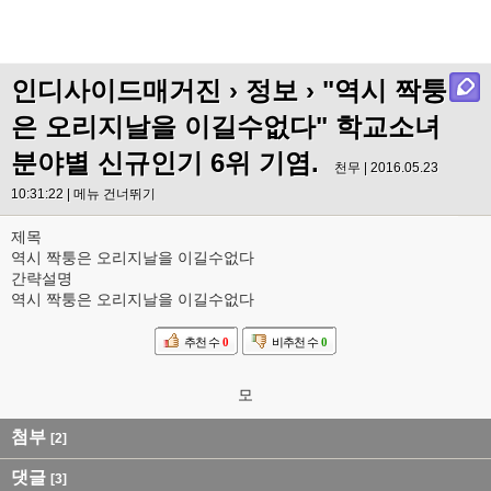
인디사이드매거진
›
정보
› "역시 짝퉁
은 오리지날을 이길수없다" 학교소녀
분야별 신규인기 6위 기염.
천무 | 2016.05.23
10:31:22 |
메뉴 건너뛰기
제목
역시 짝퉁은 오리지날을 이길수없다
간략설명
역시 짝퉁은 오리지날을 이길수없다
추천 수
0
비추천 수
0
모
첨부
[2]
댓글
[3]