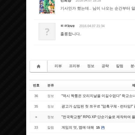
민희양
2016.04.07 18:28
기사인가 했는데.. 님이 나오는 순간부터 
ㅌㄹlove
2016.04.07 21:34
?
훌륭합니다.
리뷰
프리뷰
정보
공략
칼럼
분
번호
분류
"역시 짝퉁은 오리지날을 이길수없다" 학교소녀
36
정보
광고가 삽입된 첫 쯔꾸르 "암흑구체 - 런타임!"
35
정보
"전국학교짱" RPG XP 단순기술로 제작하여 플
»
정보
게임의 멋, 맵에 대해
33
칼럼
15