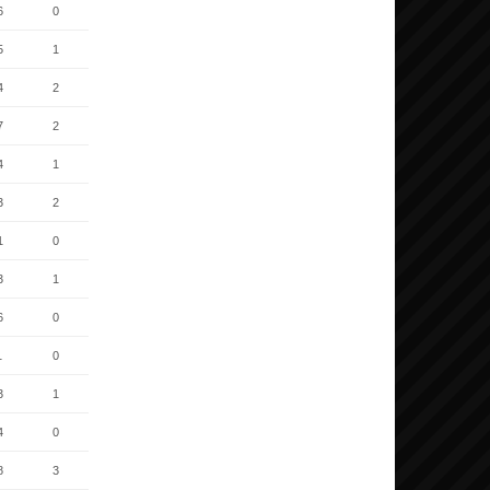
6
0
5
1
4
2
7
2
4
1
3
2
1
0
3
1
6
0
1
0
3
1
4
0
8
3