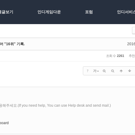
체글보기
인디게임다운
포럼
인디서비
 "16위" 기록.
2016
조회 수
2261
추천
?
가
 you need help, You can use Help desk and send mail.)
_board
자료주소와 함께 요청해주시면 최대한 다운로드 복구를 해드리겠습니다.