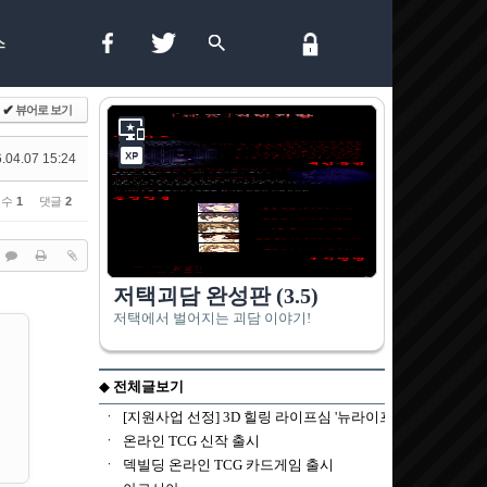
스
✔
뷰어로 보기
.04.07 15:24
 수
1
댓글
2