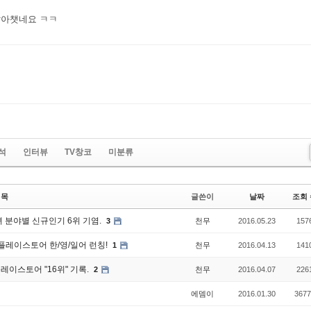
알아챗네요 ㅋㅋ
석
인터뷰
TV창코
미분류
제목
글쓴이
날짜
조회 
 분야별 신규인기 6위 기염.
3
천무
2016.05.23
157
 플레이스토어 한/영/일어 런칭!
1
천무
2016.04.13
141
레이스토어 "16위" 기록.
2
천무
2016.04.07
226
에뎀이
2016.01.30
3677