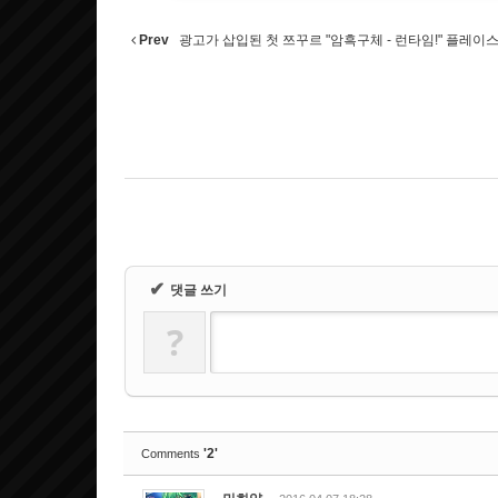
[주요 서비스 링크]
Prev
광고가 삽입된 첫 쯔꾸르 "암흑구체 - 런타임!" 플레이스토
-
아이콘 등록하기 방법 알아보기
(닉
-
창조도시 예전자료검색[2005~2010
-
인디사이드 이용안내
(인디사이드 
✔
댓글 쓰기
?
'2'
Comments