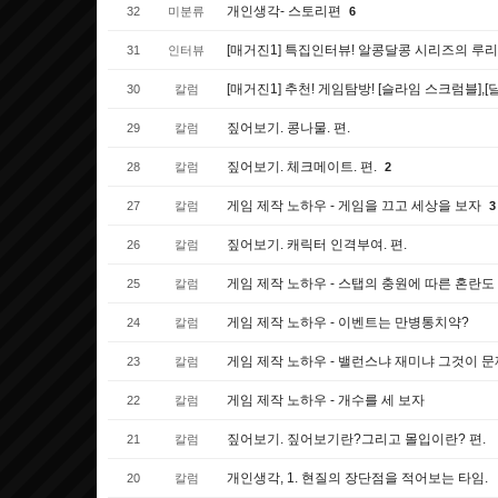
개인생각- 스토리편
32
미분류
6
[매거진1] 특집인터뷰! 알콩달콩 시리즈의 루리
31
인터뷰
[매거진1] 추천! 게임탐방! [슬라임 스크럼블]
30
칼럼
짚어보기. 콩나물. 편.
29
칼럼
짚어보기. 체크메이트. 편.
28
칼럼
2
게임 제작 노하우 - 게임을 끄고 세상을 보자
27
칼럼
3
짚어보기. 캐릭터 인격부여. 편.
26
칼럼
게임 제작 노하우 - 스탭의 충원에 따른 혼란
25
칼럼
게임 제작 노하우 - 이벤트는 만병통치약?
24
칼럼
게임 제작 노하우 - 밸런스냐 재미냐 그것이 문
23
칼럼
게임 제작 노하우 - 개수를 세 보자
22
칼럼
짚어보기. 짚어보기란?그리고 몰입이란? 편.
21
칼럼
개인생각, 1. 현질의 장단점을 적어보는 타임.
20
칼럼