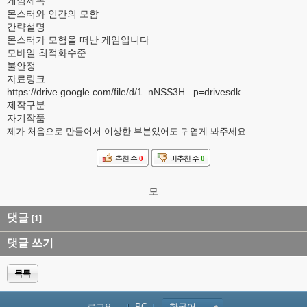
게임제목
몬스터와 인간의 모함
간략설명
몬스터가 모험을 떠난 게임입니다
모바일 최적화수준
불안정
자료링크
https://drive.google.com/file/d/1_nNSS3H...p=drivesdk
제작구분
자기작품
제가 처음으로 만들어서 이상한 부분있어도 귀엽게 봐주세요
추천 수
0
비추천 수
0
모
댓글
[1]
댓글 쓰기
목록
로그인...
PC
한국어