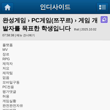
인디사이드
완성게임
›
PC게임(쯔꾸르)
› 게임 개
발자를 목표한 학생입니다
thal | 2025.10.02
07:58:38 |
메뉴 건너뛰기
플랫폼
MV
장르
RPG
제작자
저요
제작팀
없음
모바일구동
PC전용
평가댓글
허용
게임실황
완전완전자유