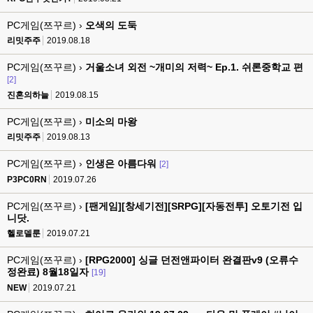
PC게임(쯔꾸르) ›
오색의 도둑
리밋주주
2019.08.18
PC게임(쯔꾸르) ›
거울소녀 외전 ~개미의 저력~ Ep.1. 쉬론중학교 편
[2]
진혼의하늘
2019.08.15
PC게임(쯔꾸르) ›
미소의 마왕
리밋주주
2019.08.13
PC게임(쯔꾸르) ›
인생은 아름다워
[2]
P3PC0RN
2019.07.26
PC게임(쯔꾸르) ›
[팬게임][창세기전][SRPG][자동전투] 오토기전 입
니닷.
헬로델룬
2019.07.21
PC게임(쯔꾸르) ›
[RPG2000] 싱글 던전앤파이터 완결판v9 (오류수
정완료) 8월18일자
[19]
NEW
2019.07.21