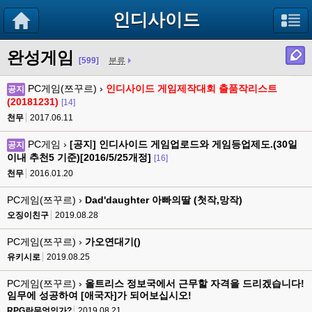
인디사이드
완성게임
[599]
분류
PC게임(쯔꾸르) ›
인디사이드 게임제작대회 출품작리스트
공지
(20181231)
[14]
천무
2017.06.11
PC게임 ›
[공지] 인디사이드 게임업로드와 게임등업제도.(30일
공지
이내 추천5 기준)[2016/5/25개정]
[16]
천무
2016.01.20
PC게임(쯔꾸르) ›
Dad'daughter 아빠의딸 (첫작,망작)
오징이친구
2019.08.28
PC게임(쯔꾸르) ›
가오연대기()
유키시로
2019.08.25
PC게임(쯔꾸르) ›
올트리스 정보국에서 근무할 자격을 드리겠습니다!
임무에 성공하여 [애국자]가 되어보십시오!
RPG란무엇인가?
2019.08.21