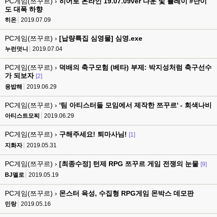
PC게임(쯔꾸르) ›
히어로 온라인 19.07.09ver 다운 및 플레이 #난이
도 대폭 하향
히온
2019.07.09
PC게임(쯔꾸르) ›
[납량특집 심영물] 심영.exe
누런덧니
2019.07.04
PC게임(쯔꾸르) ›
덕배의 축구모험 (베타) 부제: 박지성처럼 축구선수
가 되보자
[2]
응밥해
2019.06.29
PC게임(쯔꾸르) ›
'팀 아티스터들 모임에서 제작한 쯔꾸르' - 회색나비
아티스트모찌
2019.06.29
PC게임(쯔꾸르) ›
구해주세요! 퇴마사님!
[1]
지화자
2019.05.31
PC게임(쯔꾸르) ›
[최종수정] 턴제 RPG 쯔꾸르 게임 전쟁의 눈물
[9]
BJ멜로
2019.05.19
PC게임(쯔꾸르) ›
몬스터 육성, 수집형 RPG게임 몬박스 데모판
민랑
2019.05.16