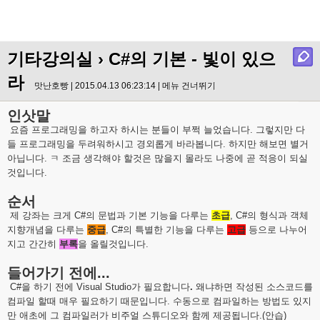
기타강의실
› C#의 기본 - 빛이 있으
라
맛난호빵 | 2015.04.13 06:23:14 |
메뉴 건너뛰기
인삿말
요즘 프로그래밍을 하고자 하시는 분들이 부쩍 늘었습니다. 그렇지만 다
들 프로그래밍을 두려워하시고 경외롭게 바라봅니다. 하지만 해보면 별거
아닙니다. ㅋ 조금 생각해야 할것은 많을지 몰라도 나중에 곧 적응이 되실
것입니다.
순서
제 강좌는 크게 C#의 문법과 기본 기능을 다루는
초급
, C#의 형식과 객체
지향개념을 다루는
중급
, C#의 특별한 기능을 다루는
고급
등으로 나누어
지고 간간히
부록
을 올릴것입니다.
들어가기 전에...
C#을 하기 전에 Visual Studio가 필요합니다
.
왜냐하면 작성된 소스코드를
컴파일 할때 매우 필요하기 때문입니다. 수동으로 컴파일하는 방법도 있지
만 애초에 그 컴파일러가 비주얼 스튜디오와 함께 제공됩니다.(안습)