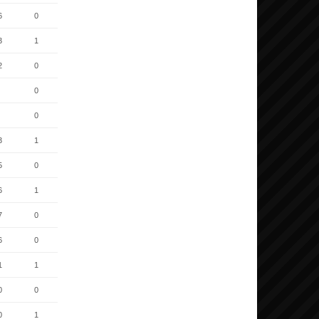
6
0
3
1
2
0
0
0
3
1
5
0
6
1
7
0
6
0
1
1
0
0
0
1