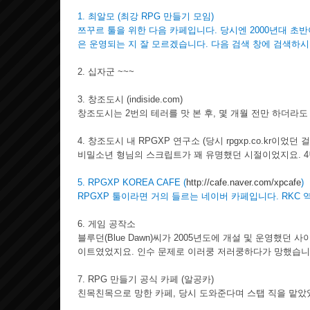
1. 최알모 (최강 RPG 만들기 모임)
쯔꾸르 툴을 위한 다음 카페입니다. 당시엔 2000년대 
은 운영되는 지 잘 모르겠습니다. 다음 검색 창에 검색하시
2. 십자군 ~~~
3. 창조도시 (
indiside.com)
창조도시는 2번의 테러를 맛 본 후, 몇 개월 전만 하더라
4. 창조도시 내 RPGXP 연구소 (당시 rpgxp.co.kr이었던 
비밀소년 형님의 스크립트가 꽤 유명했던 시절이었지요. 4
5. RPGXP KOREA CAFE (
http://cafe.naver.com/xpcafe
)
RPGXP 툴이라면 거의 들르는 네이버 카페입니다. RKC
6. 게임 공작소
블루던(Blue Dawn)씨가 2005년도에 개설 및 운영했던
이트였었지요. 인수 문제로 이러쿵 저러쿵하다가 망했습니
7. RPG 만들기 공식 카페 (알공카)
친목친목으로 망한 카페, 당시 도와준다며 스탭 직을 맡았