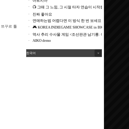
쭉 쯔꾸르 툴
한국어