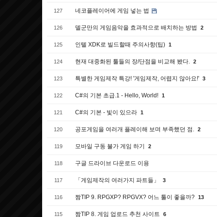
네코플레이어에 게임 넣는 법
127
델군만의 게임음악을 효과적으로 배치하는 방법
126
2
인텔 XDK로 빌드할때 주의사항(팁)
125
1
현재 대중화된 툴들의 장/단점을 비교해 봤다.
124
2
특별한 게임제작 특강! '게임제작, 어렵지 않아요!'
123
3
C#의 기본 초급.1 - Hello, World!
122
1
C#의 기본 - 빛이 있으라
121
1
공포게임을 여러개 플레이해 보며 부족했던 점.
120
2
모바일 구동 불가 게임 하기
119
2
구글 드라이브 다운로드 이용
118
「게임제작의 여러가지 파트들」
117
3
짬TIP 9. RPGXP? RPGVX? 어느 툴이 좋을까?
116
13
짬TIP 8. 게임 업로드 추천 사이트
115
6