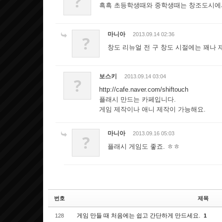
?
흑흑 초등학생때와 중학생때는 창조도시에서
마니아
2013.09.14 02:36
?
창도 리뉴얼 전 구 창도 시절에는 꽤나
보스키
2013.09.14 03:04
?
http://cafe.naver.com/shiftouch
플래시 만드는 카페입니다.
게임 제작이나 애니 제작이 가능해요.
마니아
2013.09.16 05:03
?
플래시 게임도 좋죠. ㅎㅎ
번호
제목
게임 만들 때 처음에는 쉽고 간단하게 만드세요.
128
1