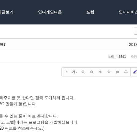
체글보기
인디게임다운
포럼
인디서비
나요?
2013
조회 수
3591
추천
?
가
따라주지를 못 한다면 결국 포기하게 됩니다.
G 만들기 툴)입니다.
들 수 있는 툴이 따로 존재합니다.
 [네코 노벨]이라는 프로그램을 개발하셨습니다.
/20
링크를 참조해주세요.)