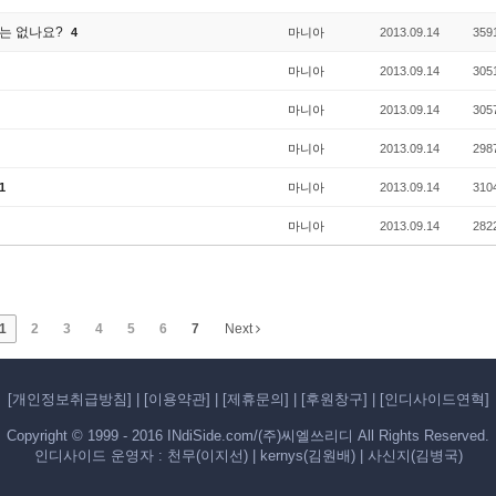
트는 없나요?
4
마니아
2013.09.14
359
마니아
2013.09.14
305
마니아
2013.09.14
305
마니아
2013.09.14
298
1
마니아
2013.09.14
310
마니아
2013.09.14
282
1
2
3
4
5
6
7
Next
[개인정보취급방침]
|
[이용약관]
|
[제휴문의]
|
[후원창구]
|
[인디사이드연혁]
Copyright © 1999 - 2016 INdiSide.com/(주)씨엘쓰리디 All Rights Reserved.
인디사이드 운영자 : 천무(이지선) | kernys(김원배) | 사신지(김병국)