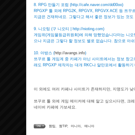
8. RPG 만들기 포럼 (
http://cafe.naver.com/dd00oo
)
RPGXP 툴 외에 RPG2K, RPGVX, RPGVX ACE
지금은 건재하네요. 그렇다고 해서 좋은 정보가 있는 것도
9. 니오팅 (구 니오티 |
http://nioting.com
)
게임위(게임물등급위원회)에 의해 망했었습니다마는 니오팅
으나 지금은 그렇다 할 정보도 별로 없습니다. 참으로 아쉬
10. 아방스 (
http://avangs.info
)
쯔꾸르 툴 게임계 중 카페가 아닌 사이트에서는 정보 창고의 
래도 RPGXP 제작자는 대개 RKC나 알만포에서 활동하기
이 외에도 여러 카페나 사이트가 존재하지만, 지명도가 낮
쯔꾸르 툴 외에 게임 메이커에 대해 알고 싶으시다면, 크레
네이버 카페에 가보세요.
짬팁
,
짬TIP
,
마니아
,
매니아
TAG •