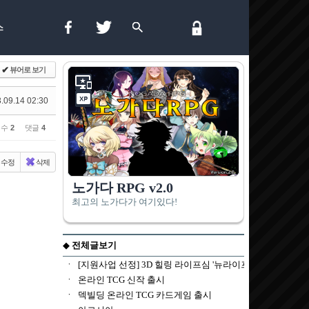
스
✔
뷰어로 보기
.09.14 02:30
 수
2
댓글
4
수정
삭제