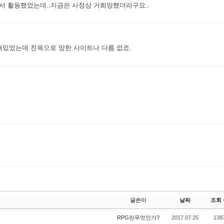
 활동했었는데..지금은 사정상 거희망했더라구요..
수정
삭
 재밌었는데 친목으로 망한 사이트나 다름 없죠.
수정
삭
글쓴이
날짜
조회 
RPG란무엇인가?
2017.07.25
138