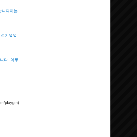
했습니다마는
 전성기였었
.
입니다. 아무
com/playgm
)