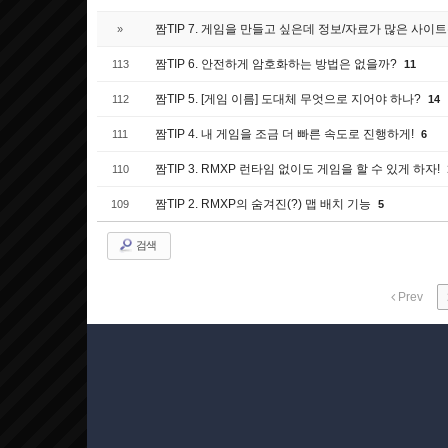
짬TIP 7. 게임을 만들고 싶은데 정보/자료가 많은 사이
»
짬TIP 6. 안전하게 암호화하는 방법은 없을까?
113
11
짬TIP 5. [게임 이름] 도대체 무엇으로 지어야 하나?
112
14
짬TIP 4. 내 게임을 조금 더 빠른 속도로 진행하게!
111
6
짬TIP 3. RMXP 런타임 없이도 게임을 할 수 있게 하자!
110
짬TIP 2. RMXP의 숨겨진(?) 맵 배치 기능
109
5
검색
Prev