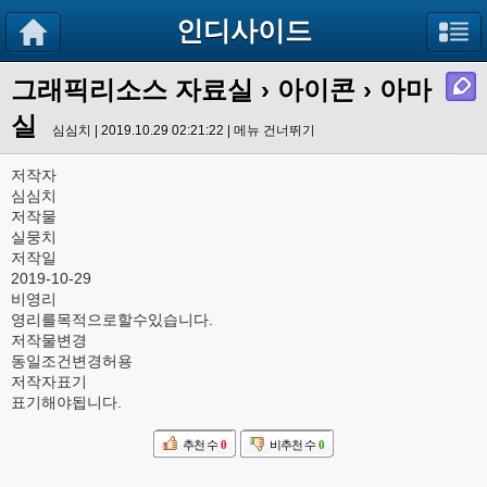
인디사이드
그래픽리소스 자료실
›
아이콘
› 아마
실
심심치 | 2019.10.29 02:21:22 |
메뉴 건너뛰기
저작자
심심치
저작물
실뭉치
저작일
2019-10-29
비영리
영리를목적으로할수있습니다.
저작물변경
동일조건변경허용
저작자표기
표기해야됩니다.
추천 수
0
비추천 수
0