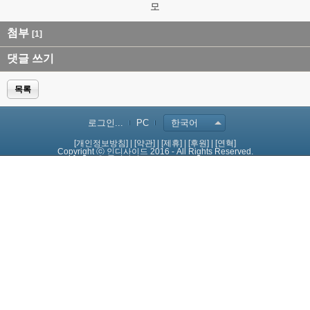
모
첨부
[1]
댓글 쓰기
목록
로그인...
PC
한국어
[개인정보방침]
|
[약관]
|
[제휴]
|
[후원]
|
[연혁]
Copyright ⓒ 인디사이드 2016 - All Rights Reserved.