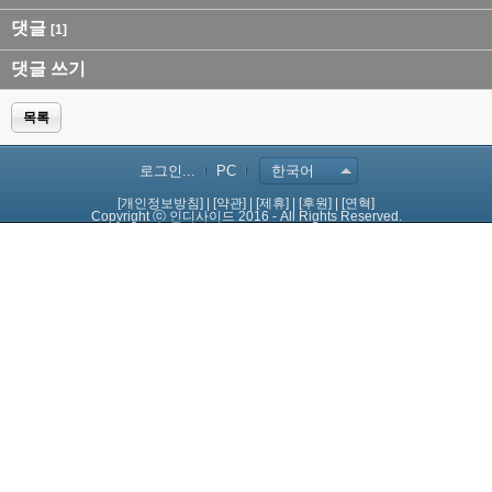
댓글
[1]
댓글 쓰기
목록
로그인...
PC
한국어
[개인정보방침]
|
[약관]
|
[제휴]
|
[후원]
|
[연혁]
Copyright ⓒ 인디사이드 2016 - All Rights Reserved.