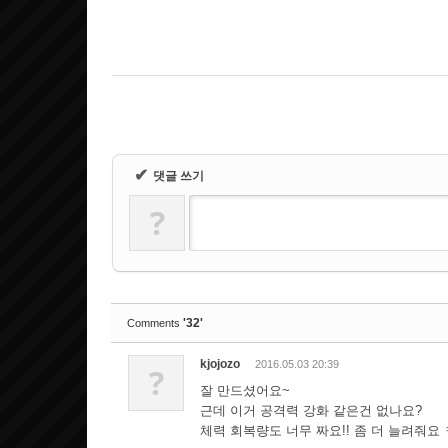
✔
댓글 쓰기
?
'32'
Comments
kjojozo
2016.05.03 20:39
?
잘 만드셨어요~
근데 이거 공격력 강화 같은건 없나요?
체력 회복량도 너무 짜요!! 좀 더 늘려줘요