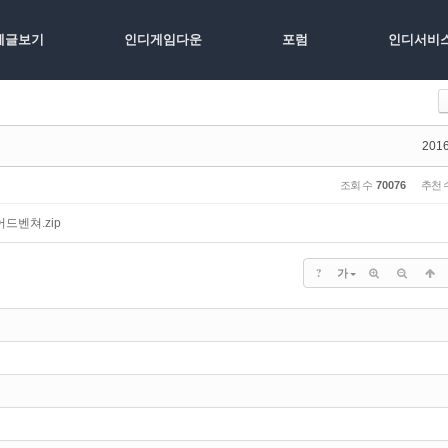
체글보기
인디게임다운
포럼
인디서비
2016
조회 수
70076
추천 
드벤쳐.zip
?
가