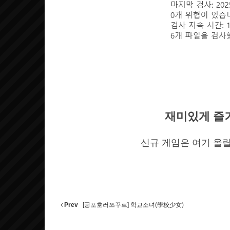
재미있게 즐
신규 게임은 여기 올릴
Prev
[공포호러쯔꾸르] 학교소녀(學校少女)