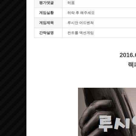
평가댓글
허용
게임실황
허락 후 해주세요
게임제목
루시안 어드벤쳐
간략설명
컨트롤 액션게임
201
랙