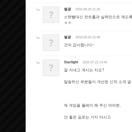
별광
2016.05.03 21:26
?
스탯빨대신 컨트롤과 실력만으로 깨도
ㅎㅎ
별광
2016.05.03 21:46
?
건의 감사합니다~
Starlight
2025.07.22 14:44
?
잘 지내고 계시는 지요?
말씀하신 부분들이 개선된 신작 소개 글
제 게임을 플레이 해 주신 여러분,
안 좋은 길로는 가지 마시고