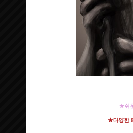
★쉬운
★다양한 