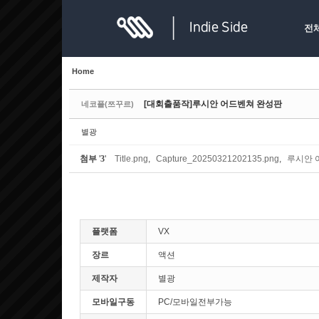
Sketchbook5, 스케치북5
Sketchbook5, 스케치북5
전
Home
[대회출품작]루시안 어드벤쳐 완성판
네코플(쯔꾸르)
Sketchbook5, 스케치북5
Sketchbook5, 스케치북5
별광
첨부
'
3
'
Title.png
,
Capture_20250321202135.png
,
루시안 어
플랫폼
VX
장르
액션
제작자
별광
모바일구동
PC/모바일전부가능