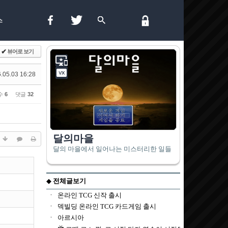
스
✔
뷰어로 보기
.05.03 16:28
수
6
댓글
32