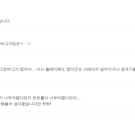
랍니다.
는버그가있군ㅇᆢㄷ
그런버그가 없어서... 다시 플레이해도 없더군요 스테이지 넘어가거나 궁극기
 너무어렵다던지 컨트롤이 너무어렵다던지....
해볼까 생각중입니다만 하하!