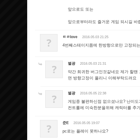
앞으로도 또는
앞으로부터라도 즐거운 게임 되시길 바
ㅌㄹlove
2016.05.03 21:25
?
4번째스테이지쯤에 한방향으로만 고정되
별광
2016.05.03 21:31
?
약간 희귀한 버그인것같네요 제가 할땐 
면 방향고정이 풀리니 이해부탁드려요
별광
2016.05.05 22:38
?
게임중 불편하신점 없으셨나요? 난이도가
컨트롤에 미숙한분을위해 캐릭터를 추가
준E
2016.05.05 19:07
?
pc로는 플레이 못하나요?