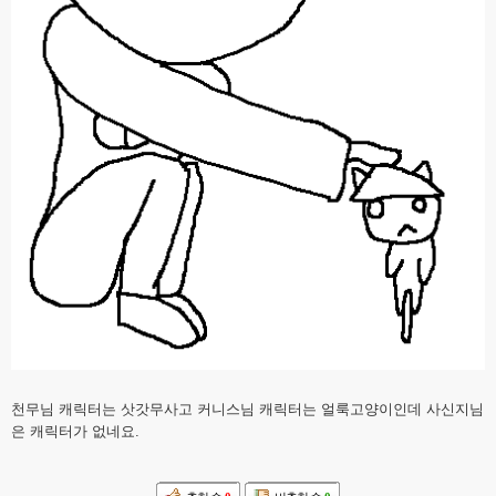
천무님 캐릭터는 삿갓무사고 커니스님 캐릭터는 얼룩고양이인데 사신지님
은 캐릭터가 없네요.