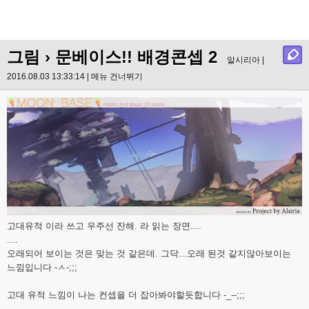
그림
› 문베이스!! 배경콘셉 2
알시리아 |
2016.08.03 13:33:14 |
메뉴 건너뛰기
고대유적 이라 쓰고 우주선 잔해. 라 읽는 장면....
....
오래되어 보이는 것은 맞는 것 같은데. 그닥...오래 된것 같지않아보이는
느낌입니다 -ㅅ-;;;
고대 유적 느낌이 나는 컨셉을 더 잡아봐야할듯합니다 -_--;;;