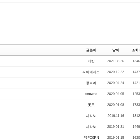
수정
삭
글쓴이
날짜
조회 
에반
2021.08.26
1346
싸이케데스
2020.12.22
1437
콩북이
2020.04.24
1421
snowee
2020.04.05
1253
돗돗
2020.01.08
1733
시라노
2019.11.16
1312
시라노
2019.01.31
1449
P3PC0RN
2019.01.15
1620