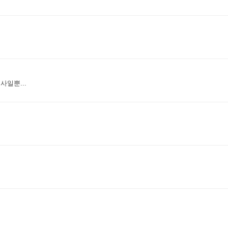
수정
삭
사일뿐...
수정
삭