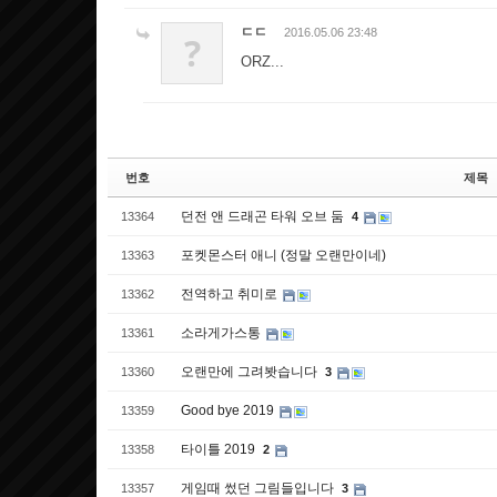
ㄷㄷ
2016.05.06 23:48
?
ORZ...
번호
제목
던전 앤 드래곤 타워 오브 둠
13364
4
포켓몬스터 애니 (정말 오랜만이네)
13363
전역하고 취미로
13362
소라게가스통
13361
오랜만에 그려봣습니다
13360
3
Good bye 2019
13359
타이틀 2019
13358
2
게임때 썼던 그림들입니다
13357
3