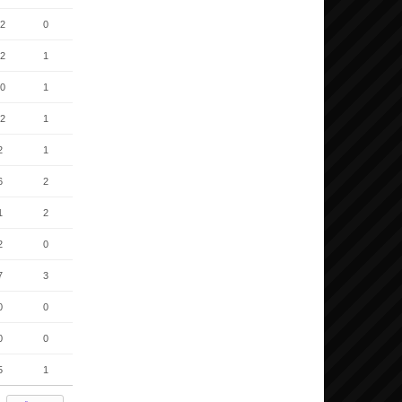
2
0
2
1
0
1
2
1
2
1
6
2
1
2
2
0
7
3
0
0
0
0
5
1