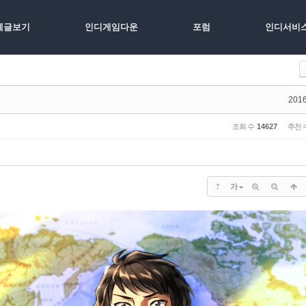
체글보기
인디게임다운
포럼
인디서비
2016
조회 수
14627
추천 
?
가