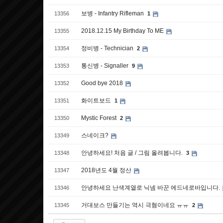
보병 - Infantry Rifleman
13356
1
2018.12.15 My Birthday To ME
13355
정비병 - Technician
13354
2
통신병 - Signaller
13353
9
Good bye 2018
13352
화이트보드
13351
1
Mystic Forest
13350
2
스네이크?
13349
안녕하세요! 처음 글 / 그림 올려봅니다.
13348
3
2018년도 4월 정산
13347
안녕하세요 난색계열로 닉넴 바꾼 에드네로바입니다.
13346
거대보스 만들기는 역시 극혐이네요 ㅠㅠ
13345
2