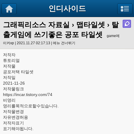
인디사이드
그래픽리소스 자료실
›
맵타일셋
› 탈
출게임에 쓰기좋은 공포 타일셋
game메
이커xp | 2021.11.27 02:17:13 |
메뉴 건너뛰기
저작자
튜토리얼
저작물
공포저택 타일셋
저작일
2021-11-26
저작물링크
https://incar.tistory.com/74
비영리
영리를목적으로할수있습니다.
저작물변경
자유변경허용
저작자표기
표기해야됩니다.