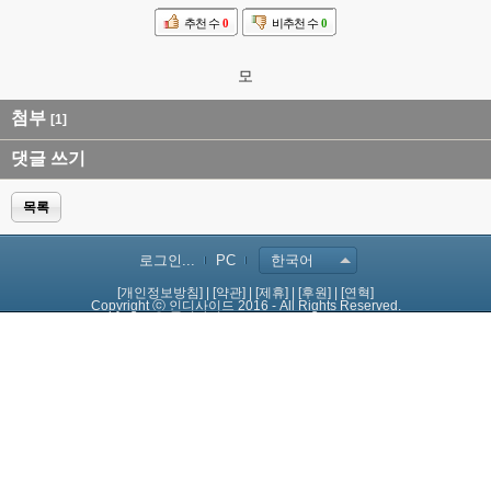
추천 수
0
비추천 수
0
모
첨부
[1]
댓글 쓰기
목록
로그인...
PC
한국어
[개인정보방침]
|
[약관]
|
[제휴]
|
[후원]
|
[연혁]
Copyright ⓒ 인디사이드 2016 - All Rights Reserved.