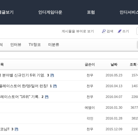
체글보기
인디게임다운
포럼
인디서비
게시물을 뷰어로 보기
검색
쓰기
석
인터뷰
TV창코
미분류
제목
글쓴이
날짜
조회 
 분야별 신규인기 6위 기염.
3
천무
2016.05.23
157
 플레이스토어 한/영/일어 런칭!
1
천무
2016.04.13
140
레이스토어 "16위" 기록.
2
천무
2016.04.07
226
에뎀이
2016.01.30
3677
각인
2016.01.28
381
코님!!
3
천무
2015.12.09
219