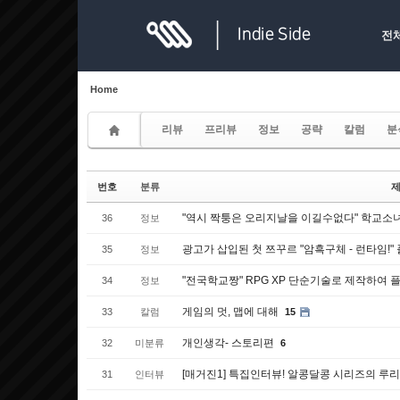
Sketchbook5, 스케치북5
Sketchbook5, 스케치북5
전
Home
리뷰
프리뷰
정보
공략
칼럼
분
Sketchbook5, 스케치북5
Sketchbook5, 스케치북5
번호
분류
"역시 짝퉁은 오리지날을 이길수없다" 학교소녀
36
정보
광고가 삽입된 첫 쯔꾸르 "암흑구체 - 런타임!"
35
정보
"전국학교짱" RPG XP 단순기술로 제작하여 플
34
정보
게임의 멋, 맵에 대해
33
칼럼
15
개인생각- 스토리편
32
미분류
6
[매거진1] 특집인터뷰! 알콩달콩 시리즈의 루리
31
인터뷰