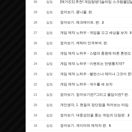
[매거진1] 추천! 게임탐방! [슬라임 스크럼블]
30
칼럼
짚어보기. 콩나물. 편.
29
칼럼
짚어보기. 체크메이트. 편.
28
칼럼
2
게임 제작 노하우 - 게임을 끄고 세상을 보자
27
칼럼
3
짚어보기. 캐릭터 인격부여. 편.
26
칼럼
게임 제작 노하우 - 스탭의 충원에 따른 혼란
25
칼럼
게임 제작 노하우 - 이벤트는 만병통치약?
24
칼럼
게임 제작 노하우 - 밸런스냐 재미냐 그것이 문
23
칼럼
게임 제작 노하우 - 개수를 세 보자
22
칼럼
짚어보기. 짚어보기란?그리고 몰입이란? 편.
21
칼럼
개인생각, 1. 현질의 장단점을 적어보는 타임.
20
칼럼
짚어보기. 대중성만을 쫒는 게임의 단점편.
19
칼럼
2
짚어보기. 게이머와 제작자 편.
18
칼럼
5