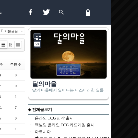
스
T
기본글꼴
List
Zine
Gallery
수
추천 수
4
0
7
0
0
1
1
7
5
0
3
1