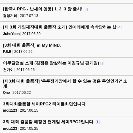
[한국사RPG - 난세의 영웅] 1. 2. 3 장 출시!
[3]
겸댕겨레
2017.07.13
[제 3회 게임제작대회 출품작 소개] 얀데레에게 속박당하는 삶
[4]
JuhoYoon
2017.06.30
[3회 대회 출품작] in My MIND.
P.S.B
2017.06.26
이무달전설 소개 (김정은 암살하는 이경규님 팬게임)
[1]
천가이
2017.06.26
[제3회 대회 출품작] '우주정거장에서 할 수 있는 것은 무엇인가?' 소
개
Qno
2017.06.22
3회대회출품할 세미RPG2 타이틀화면입니다.
mojz123
2017.06.15
3회 대회 출품할 예정인 팬게임 세미RPG2입니다.
[1]
mojz123
2017.05.25