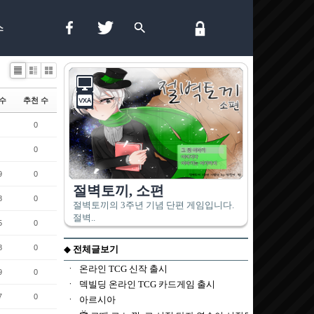
스
List
Zine
Gallery
수
추천 수
0
0
9
0
8
0
5
0
8
0
9
0
7
0