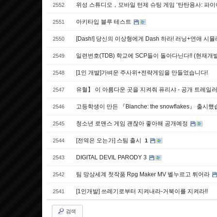
위성 스튜디오，모바일 턴제 슈팅 게임 ‘탄탄용사: 파이
2552
아키타입 블루 테스트
2551
[Dash!] 당신의 이상형에게 Dash 하라! 러닝+연애 
2550
일련번호(TDB) 학교에 SCP들이 돌아다닌다!! (현재개
2549
[1인 개발]가벼운 주사위+전략게임을 만들었습니다!
2548
유혈】 이 아름다운 곳을 지켜줘 퓨리샤 - 공개 트레일
2547
고등학생이 만든 『Blanche: the snowflakes』 출시
2546
청소년 로맨스 게임 괜찮아 좋아해 공개예정
2545
[전역은 오는가] 스팀 출시
2544
1
DIGITAL DEVIL PARODY 3
2543
팀 망상세계 첫작품 Rpg Maker MV 벨누르고 튀어라
2542
[1인개발] 쓰레기로부터 지켜내라-거북이를 지켜라!!
2541
검색