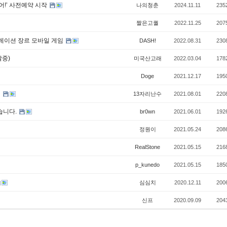
어!’ 사전예약 시작
나의청춘
2024.11.11
235
짤은고퀄
2022.11.25
207
시뮬레이션 장르 모바일 게임
DASH!
2022.08.31
230
발중)
미국산고래
2022.03.04
178
Doge
2021.12.17
195
러
13자리난수
2021.08.01
220
했습니다.
br0wn
2021.06.01
192
정원이
2021.05.24
208
RealStone
2021.05.15
216
p_kunedo
2021.05.15
185
심심치
2020.12.11
200
신프
2020.09.09
204