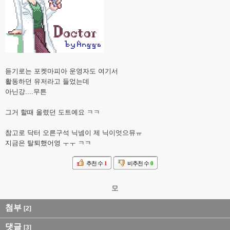
듣기로는 포켓마피아 운영자도 여기서
활동하던 유저라고 들었는데
아닌강....무튼
그거 할때 올렸던 도트예요 ㅋㅋ
참고로 닥터 오른구석 닉넴이 제 닉이엇으뮤ㅠ
지금은 탈퇴했어영 ㅜㅜ ㅋㅋ
추천 수
1
비추천 수
0
모
첨부
[2]
댓글
[3]