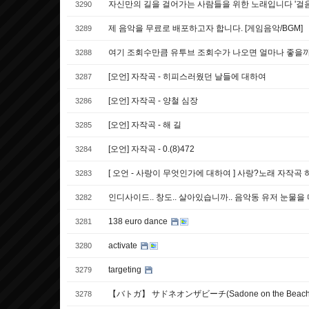
자신만의 길을 걸어가는 사람들을 위한 노래입니다 '걸음
3290
제 음악을 무료로 배포하고자 합니다. [게임음악/BGM]
3289
여기 조회수만큼 유투브 조회수가 나오면 얼마나 좋을까 하
3288
[오언] 자작곡 - 히피스러웠던 날들에 대하여
3287
[오언] 자작곡 - 양철 심장
3286
[오언] 자작곡 - 해 길
3285
[오언] 자작곡 - 0.(8)472
3284
[ 오언 - 사랑이 무엇인가에 대하여 ] 사랑?노래 자작곡
3283
인디사이드.. 창도.. 살아있습니까.. 음악동 유저 눈물을
3282
138 euro dance
3281
activate
3280
targeting
3279
【バトガ】 サドネオンザビーチ(Sadone on the Beach M
3278