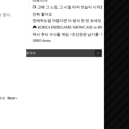
 준다.
한국어
봇대
Next