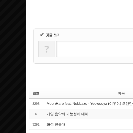
✔
댓글 쓰기
?
번호
제목
MoonHare feat. Nobbazo - Yeowooya (여우야
3293
게임 음악의 가능성에 대해
»
화성 전봇대
3291