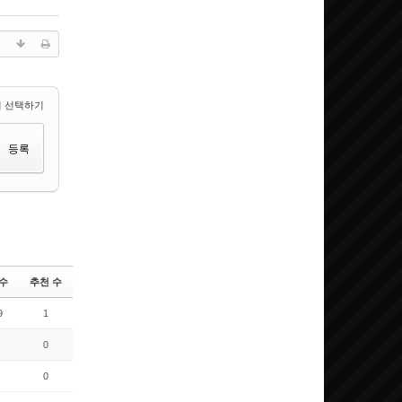
 선택하기
수
추천 수
9
1
0
0