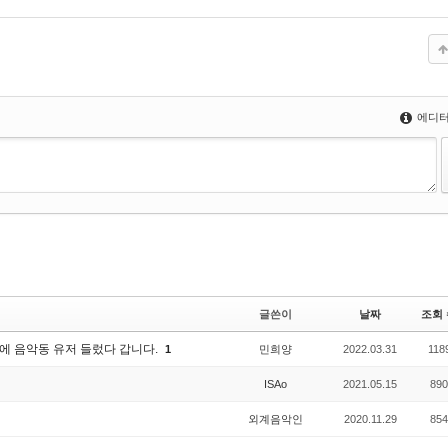
에디터
글쓴이
날짜
조회 
) 오랜만에 음악동 유저 들렀다 갑니다.
1
민희양
2022.03.31
118
ISAo
2021.05.15
890
외계음악인
2020.11.29
854