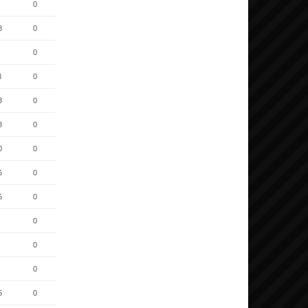
0
8
0
0
3
0
3
0
8
0
0
0
6
0
5
0
0
0
0
5
0