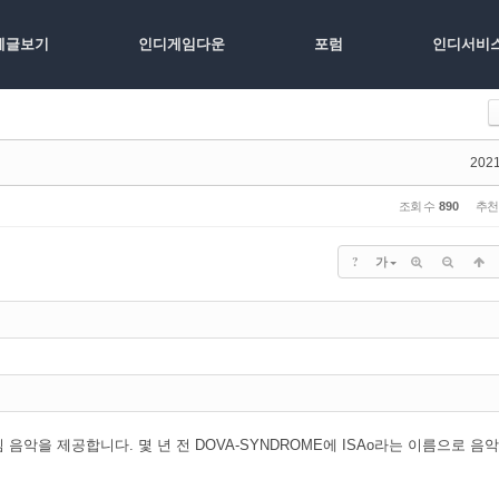
체글보기
인디게임다운
포럼
인디서비
2021
조회 수
890
추천
?
가
악을 제공합니다. 몇 년 전 DOVA-SYNDROME에 ISAo라는 이름으로 음