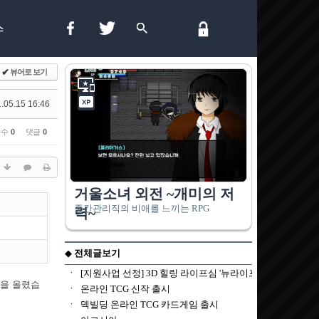
스
✔
뷰어로 보기
.05.15 16:46
 수
0
댓글
0
악을 올렸습