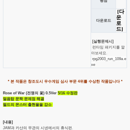
평점
[다
운
다운로드
로
드]
[실행문제시]
런타임 패키지를 깔
아보세요.
rpg2003_run_109a.e
xe
* 본 작품은 창조도시 우수게임 심사 부문 4위를 수상한 작품입니다 *
Rose of War (전쟁의 꽃) 0.5Ver
5/16 수정판
얼음탑 문짝 문제점 해결
필드의 몬스터 출현율을 감소
[내용]
JAM과 카샨의 무관의 시넨에서의 휴식편.