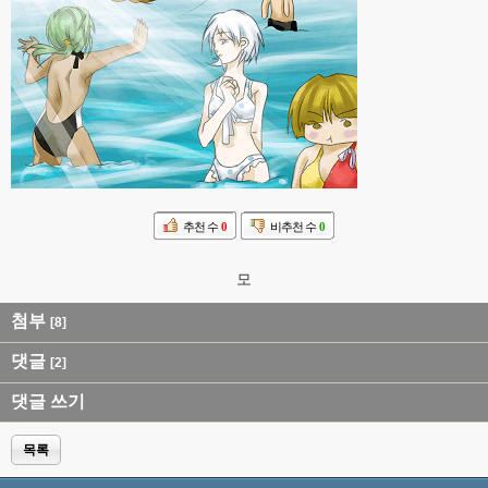
추천 수
0
비추천 수
0
모
첨부
[8]
댓글
[2]
댓글 쓰기
목록