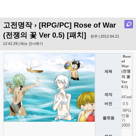
고전명작
› [RPG/PC] Rose of War
(전쟁의 꽃 Ver 0.5) [패치]
천무 | 2012.04.21
12:41:29 |
메뉴 건너뛰기
Rose
of
War
(전쟁
제목
의 꽃
Ver
0.5)
제작
AFeel
버전
0.5
RPG
만들
플랫폼
기
2003