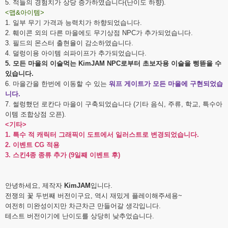
5. 적들의 경험치가 상당 증가하였습니다(난이도 하향).
<맵&아이템>
1. 일부 무기 가격과 능력치가 하향되었습니다.
2. 훼이콘 외의 다른 마을에도 무기상점 NPC가 추가되었습니다.
3. 필드의 몬스터 출현율이 감소하였습니다.
4. 덜렁이용 아이템 쇠파이프가 추가되었습니다.
5. 모든 마을의 이슬먹는 KimJAM NPC로부터 초보자용 이슬을 삥뜯을 수
있습니다.
6. 마을간을 한번에 이동할 수 있는
워프 게이트가 모든 마을에 구현되었습
니다.
7. 썰렁했던 로칸다 마을이 구축되었습니다 (기타 음식, 주류, 학교, 특수아
이템 조합상점 오픈).
<기타>
1. 특수 적 캐릭터 그래픽이 도트에서 일러스트로 변경되었습니다.
2. 이벤트 CG 적용
3. 스킨4종 종류 추가 (9일째 이벤트 후)
안녕하세요, 제작자
KimJAM
입니다.
전쟁의 꽃 두번째 버전이구요, 역시 재밌게 플레이해주세용~
여전히 미완성이지만 차근차근 만들어갈 생각입니다.
테스트 버전이기에 난이도를 상당히 낮추었습니다.