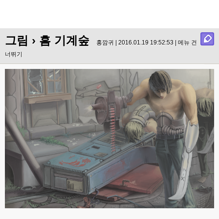
그림
› 흠 기계숲
홍깜귀 | 2016.01.19 19:52:53 |
메뉴 건
너뛰기