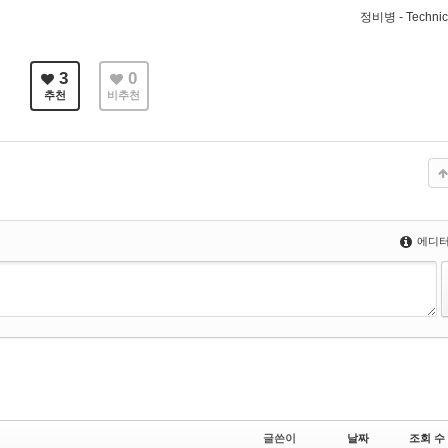
정비병 - Technic
3
0
추천
비추천
에디터
글쓴이
날짜
조회 수