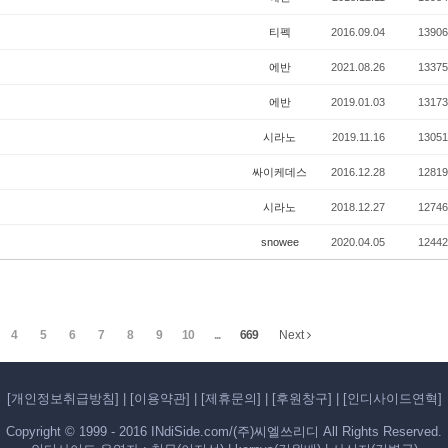
티펙
2016.09.04
13906
에반
2021.08.26
13375
에반
2019.01.03
13173
시라노
2019.11.16
13051
싸이케데스
2016.12.28
12819
시라노
2018.12.27
12746
snowee
2020.04.05
12442
4
5
6
7
8
9
10
...
669
Next
[개인정보취급방침]
|
[이용약관]
|
[제휴문의]
|
[후원창구]
|
[인디사이드연혁]
Copyright © 1999 - 2016 INdiSide.com/(주)씨엘쓰리디 All Rights Reserved.