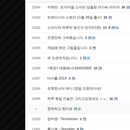
자캐전 : 토끼마을 소녀의 당돌한 아가씨 아리야
13364
30
트레이시아 스토리 11월 26일 출시!
13363
10
스즈미야 하루히 동인지 표지(미완)
13362
13
9
오랜만에 그려봣습니다
13361
3
게임때 썼던 그림들입니다
13360
3
제 오캔첫작입니다;;
13359
1
<축전> 대항해시대INDISIDE
13358
10
타이틀 2019
13357
2
포켓몬스터 애니 (정말 오랜만이네)
13356
하루 종일 이놈만 그리고있었네요 ㅜㅜ;
13355
16
전역하고 취미로
»
정비병 - Technician
13353
2
통신병 - Signaller
13352
9