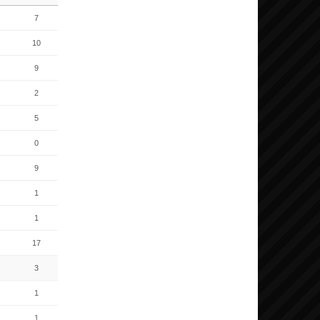
7
10
9
2
5
0
9
1
1
17
3
1
1