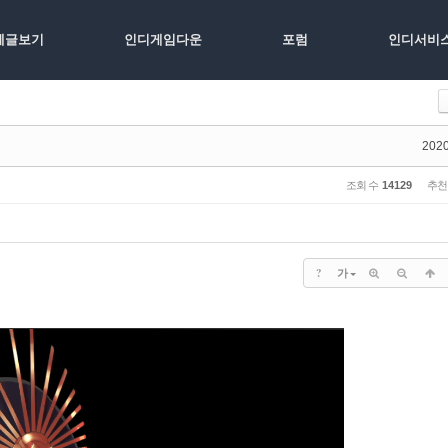
체글보기
인디게임다운
포럼
인디서비
2020
조회 수
14129
추천
?
가