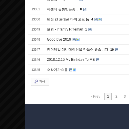
픽셀에 곶통받는중...
13351
8
던전 앤 드래곤 타워 오브 둠
13350
4
보병 - Infantry Rifleman
13349
1
Good bye 2019
13348
언더테일 애니메이션을 만들어 봤습니다
13347
19
2018.12.15 My Birthday To ME
13346
소라게가스통
13345
검색
Prev
1
2
3