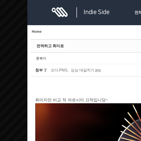
Sketchbook5, 스케치북5
Sketchbook5, 스케치북5
전
Home
전역하고 취미로
Sketchbook5, 스케치북5
Sketchbook5, 스케치북5
콩북이
첨부
'
2
'
오다.PNG
,
심심 대갈치기.jpg
취미지만 비교 적 여르시미 끄적입니당~