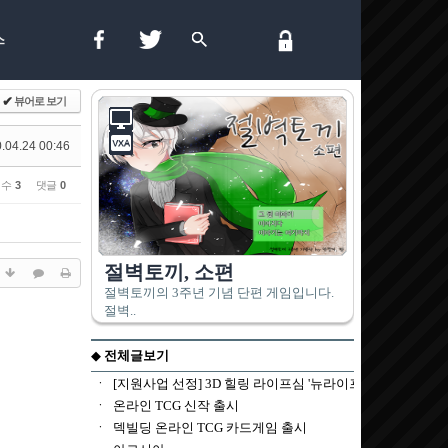
스
✔
뷰어로 보기
.04.24 00:46
 수
3
댓글
0