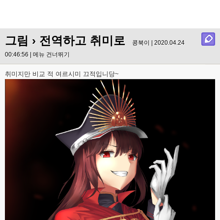
그림
› 전역하고 취미로
콩북이 | 2020.04.24
00:46:56 |
메뉴 건너뛰기
취미지만 비교 적 여르시미 끄적입니당~