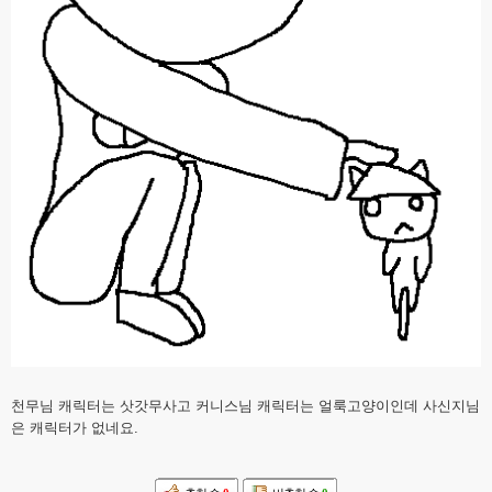
천무님 캐릭터는 삿갓무사고 커니스님 캐릭터는 얼룩고양이인데 사신지님
은 캐릭터가 없네요.