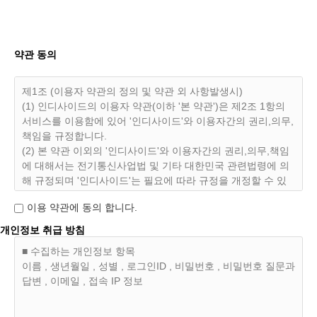
약관 동의
제1조 (이용자 약관의 정의 및 약관 외 사항발생시)
(1) 인디사이드의 이용자 약관(이하 '본 약관')은 제2조 1항의
서비스를 이용함에 있어 '인디사이드'와 이용자간의 권리,의무,
책임을 규정합니다.
(2) 본 약관 이외의 '인디사이드'와 이용자간의 권리,의무,책임
에 대해서는 전기통신사업법 및 기타 대한민국 관련법령에 의
해 규정되며 '인디사이드'는 필요에 따라 규정을 개정할 수 있
으며 이용자는 '인디사이드'가 개정한 약관에 동의하지 않으실
이용 약관에 동의 합니다.
수 있습니다. 동의하지 안으실경우 제10조 3항에 의거 조치할
수 있습니다
개인정보 취급 방침
■ 수집하는 개인정보 항목
제2조 (인디사이드 이용자의 정의)
이름 , 생년월일 , 성별 , 로그인ID , 비밀번호 , 비밀번호 질문과
(1) '인디사이드'는 각종 서비스(이하 '서비스')를 '인디사이
답변 , 이메일 , 접속 IP 정보
드'에 정상적으로 가입을한 회원(이하 '이용자')들에게 제공합
니다.
(2) 이용자는 '인디사이드'에서 제공하는 서비스의 약관에 동의