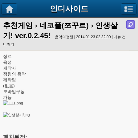
인디사이드
추천게임
›
네코플(쯔꾸르)
› 인생살
기! ver.0.2.45!
음악의정령 | 2014.01.23 02:32:09 |
메뉴 건
너뛰기
장르
육성
제작자
정령의 음악
제작팀
(없음)
모바일구동
가능
패치된점: