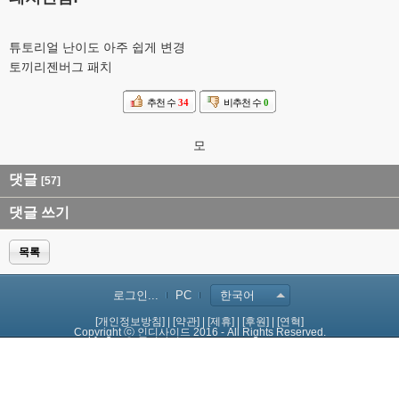
튜토리얼 난이도 아주 쉽게 변경
토끼리젠버그 패치
추천 수
34
비추천 수
0
모
댓글
[57]
댓글 쓰기
목록
로그인...
PC
한국어
[개인정보방침]
|
[약관]
|
[제휴]
|
[후원]
|
[연혁]
Copyright ⓒ 인디사이드 2016 - All Rights Reserved.