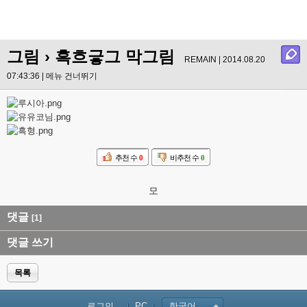
그림
› 흑흐긓그 막그림
REMAIN | 2014.08.20
07:43:36 |
메뉴 건너뛰기
추천 수
0
비추천 수
0
모
댓글
[1]
댓글 쓰기
목록
로그인...
PC
한국어