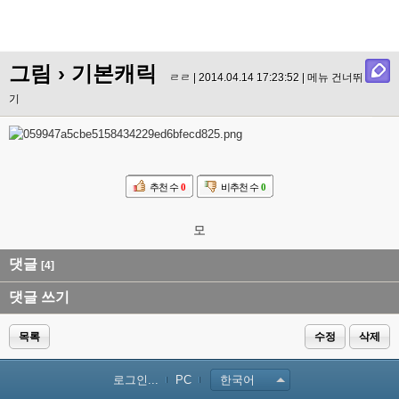
그림
› 기본캐릭
ㄹㄹ | 2014.04.14 17:23:52 |
메뉴 건너뛰
기
추천 수
0
비추천 수
0
모
댓글
[4]
댓글 쓰기
목록
수정
삭제
로그인...
PC
한국어