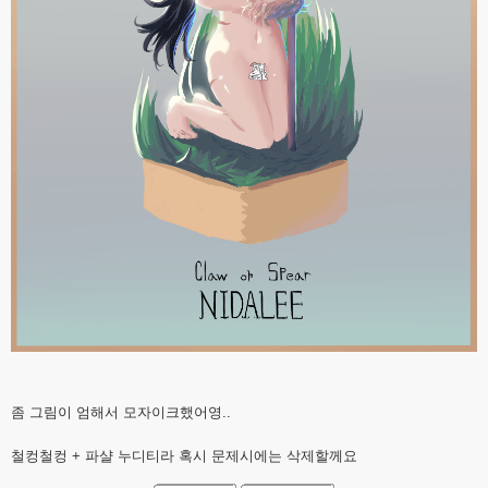
좀 그림이 엄해서 모자이크했어영..
철컹철컹 + 파샬 누디티라 혹시 문제시에는 삭제할께요