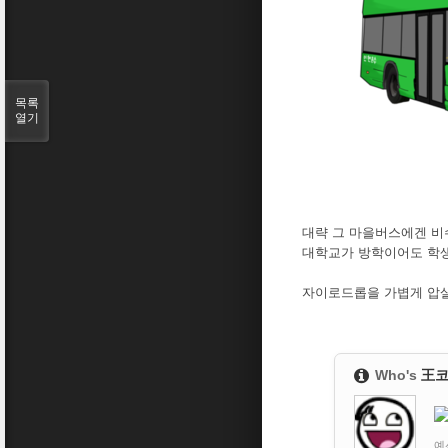
목록
열기
대략 그 마을버스에겐 비수
대학교가 방학이어도 학생
자이로드롭을 가볍게 압살할
Who's
王
예